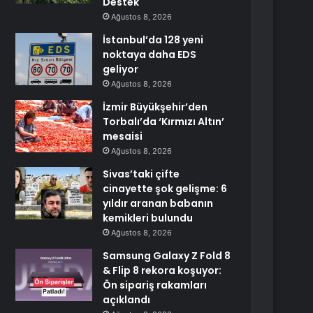
Destek
Ağustos 8, 2026
İstanbul’da 128 yeni
noktaya daha EDS
geliyor
Ağustos 8, 2026
İzmir Büyükşehir’den
Torbalı’da ‘Kırmızı Altın’
mesaisi
Ağustos 8, 2026
Sivas’taki çifte
cinayette şok gelişme: 6
yıldır aranan babanın
kemikleri bulundu
Ağustos 8, 2026
Samsung Galaxy Z Fold 8
& Flip 8 rekora koşuyor:
Ön sipariş rakamları
açıklandı