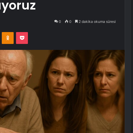
ıyoruz
0
0
2 dakika okuma süresi
VKontakte
Odnoklassniki
Pocket