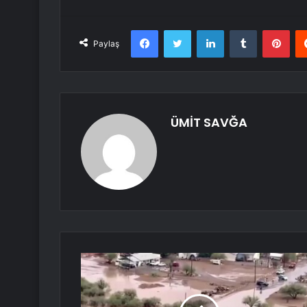
Facebook
Twitter
LinkedIn
Tumblr
Pint
Paylaş
ÜMİT SAVĞA