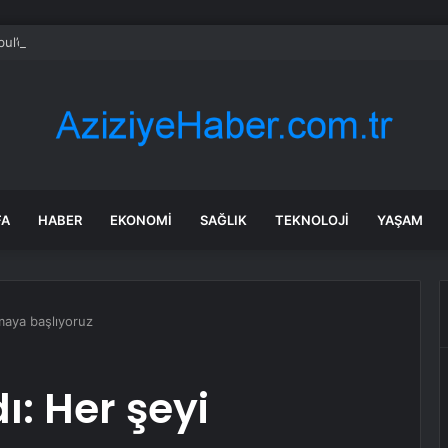
bul’da 128 yeni noktaya daha EDS geliyor
FA
HABER
EKONOMI
SAĞLIK
TEKNOLOJI
YAŞAM
maya başlıyoruz
: Her şeyi