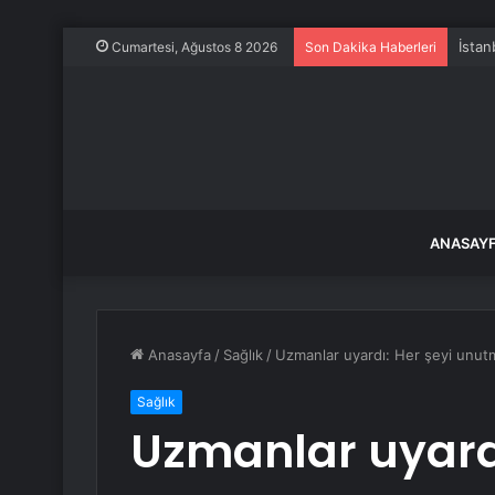
İstan
Cumartesi, Ağustos 8 2026
Son Dakika Haberleri
ANASAY
Anasayfa
/
Sağlık
/
Uzmanlar uyardı: Her şeyi unut
Sağlık
Uzmanlar uyardı