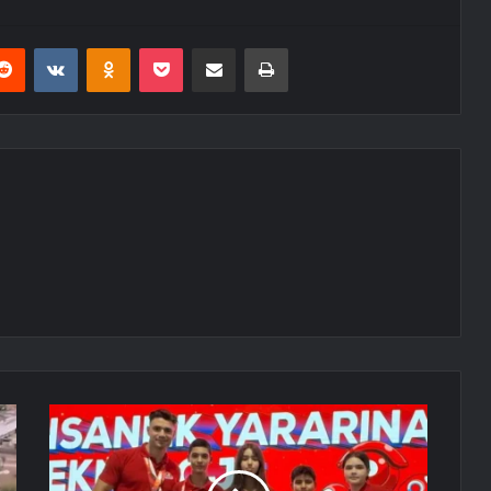
erest
Reddit
VKontakte
Odnoklassniki
Pocket
E-Posta ile paylaş
Yazdır