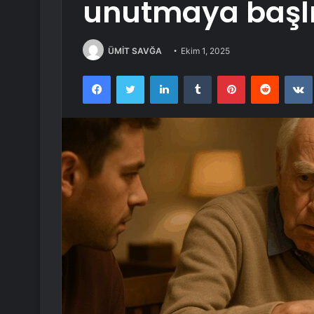
unutmaya başl
ÜMİT SAVĞA
Ekim 1, 2025
Facebook
Twitter
LinkedIn
Tumblr
Pinterest
Reddit