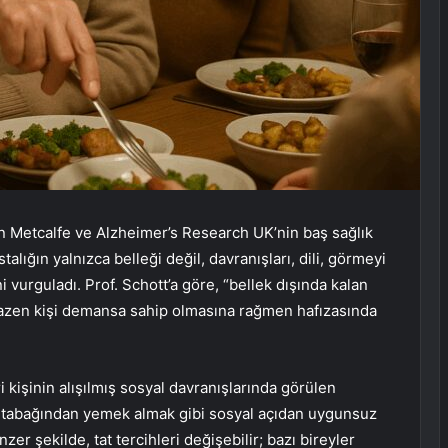
Metcalfe ve Alzheimer’s Research UK’nin baş sağlık
talığın yalnızca belleği değil, davranışları, dili, görmeyi
ni vurguladı. Prof. Schott’a göre, “bellek dışında kalan
 bazen kişi demansa sahip olmasına rağmen hafızasında
 kişinin alışılmış sosyal davranışlarında görülen
n tabağından yemek almak gibi sosyal açıdan uygunsuz
nzer şekilde, tat tercihleri değişebilir; bazı bireyler