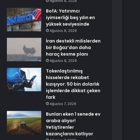
Ağustos 8, 2026
BofA: Yatırımcı
iyimserliği beş yılın en
yüksek seviyesinde
Ağustos 8, 2026
İran destekli milislerden
bir Boğaz’dan daha
haraç kesme planı
Ağustos 8, 2026
Tokenlaştırılmış
hisselerde rekabet
kızışıyor: 50 bin dolarlık
işlemlerde dikkat çeken
fark
Ağustos 7, 2026
Bunları eken 1 senede ev
araba alıyor!
Yetiştirenler
kazançlarını katlıyor