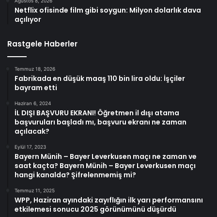
Ağustos 8, 2026
Netflix ofisinde film gibi soygun: Milyon dolarlık dava
açılıyor
Rastgele Haberler
Temmuz 18, 2026
Fabrikada en düşük maaş 110 bin lira oldu: İşçiler
bayram etti
Haziran 6, 2024
İL DIŞI BAŞVURU EKRANI! Öğretmen il dışı atama
başvuruları başladı mı, başvuru ekranı ne zaman
açılacak?
Eylül 17, 2023
Bayern Münih – Bayer Leverkusen maçı ne zaman ve
saat kaçta? Bayern Münih – Bayer Leverkusen maçı
hangi kanalda? Şifrelenmemiş mi?
Temmuz 11, 2025
WPP, Haziran ayındaki zayıflığın ilk yarı performansını
etkilemesi sonucu 2025 görünümünü düşürdü