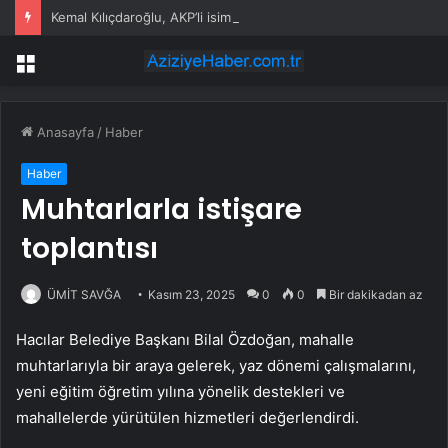
Kemal Kılıçdaroğlu, AKP’li isimle birlikte nikah şahitliği yaptı
Menü
Anasayfa
/
Haber
Haber
Muhtarlarla istişare
toplantısı
ÜMİT SAVĞA
Kasım 23, 2025
0
0
Bir dakikadan az
Hacılar Belediye Başkanı Bilal Özdoğan, mahalle
muhtarlarıyla bir araya gelerek, yaz dönemi çalışmalarını,
yeni eğitim öğretim yılına yönelik destekleri ve
mahallelerde yürütülen hizmetleri değerlendirdi.