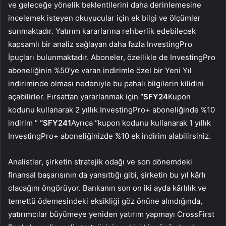
ve geleceğe yönelik beklentilerini daha derinlemesine
incelemek isteyen okuyucular için ek bilgi ve ölçümler
sunmaktadır. Yatırım kararlarına rehberlik edebilecek
kapsamlı bir analiz sağlayan daha fazla InvestingPro
İpuçları bulunmaktadır. Aboneler, özellikle de InvestingPro
aboneliğinin %50’ye varan indirimle özel bir Yeni Yıl
indiriminde olması nedeniyle bu pahalı bilgilerin kilidini
açabilirler. Fırsattan yararlanmak için
“SFY24
Kupon
kodunu kullanarak 2 yıllık InvestingPro+ aboneliğinde %10
indirim ”
“SFY241
Ayrıca “kupon kodunu kullanarak 1 yıllık
InvestingPro+ aboneliğinizde %10 ek indirim alabilirsiniz.
Analistler, şirketin stratejik odağı ve son dönemdeki
finansal başarısının da yansıttığı gibi, şirketin bu yıl kârlı
olacağını öngörüyor. Bankanın son on iki ayda kârlılık ve
temettü ödemesindeki eksikliği göz önüne alındığında,
yatırımcılar büyümeye yeniden yatırım yapmayı CrossFirst