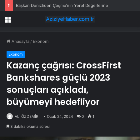
Başkan Denizli’den Çeşme’nin Yerel Değerlerine Tarımsal Destek
Menü
Anasayfa
/
Ekonomi
Ekonomi
Kazanç çağrısı: CrossFirst
Bankshares güçlü 2023
sonuçları açıkladı,
büyümeyi hedefliyor
ALİ ÖZDEMİR
Ocak 24, 2024
0
1
3 dakika okuma süresi