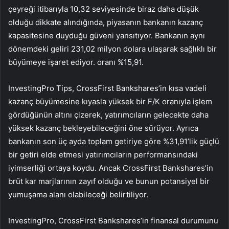
çeyreği itibarıyla 10,32 seviyesinde biraz daha düşük
olduğu dikkate alındığında, piyasanın bankanın kazanç
kapasitesine duyduğu güveni yansıtıyor. Bankanın aynı
dönemdeki geliri 231,02 milyon dolara ulaşarak sağlıklı bir
büyümeye işaret ediyor. oranı %15,91.
InvestingPro Tips, CrossFirst Bankshares’in kısa vadeli
kazanç büyümesine kıyasla yüksek bir F/K oranıyla işlem
gördüğünün altını çizerek, yatırımcıların gelecekte daha
yüksek kazanç bekleyebileceğini öne sürüyor. Ayrıca
bankanın son üç ayda toplam getiriye göre %31,91’lik güçlü
bir getiri elde etmesi yatırımcıların performansındaki
iyimserliği ortaya koydu. Ancak CrossFirst Bankshares’in
brüt kar marjlarının zayıf olduğu ve bunun potansiyel bir
yumuşama alanı olabileceği belirtiliyor.
InvestingPro, CrossFirst Bankshares’in finansal durumunu