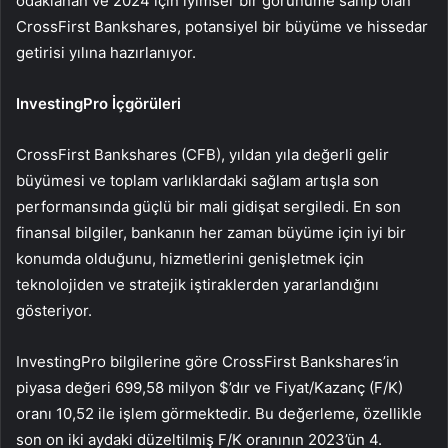
odaklanan ve 2024 için iyimser bir görünüme sahip olan
CrossFirst Bankshares, potansiyel bir büyüme ve hissedar
getirisi yılına hazırlanıyor.
InvestingPro İçgörüleri
CrossFirst Bankshares (CFB), yıldan yıla değerli gelir
büyümesi ve toplam varlıklardaki sağlam artışla son
performansında güçlü bir mali gidişat sergiledi. En son
finansal bilgiler, bankanın her zaman büyüme için iyi bir
konumda olduğunu, hizmetlerini genişletmek için
teknolojiden ve stratejik iştiraklerden yararlandığını
gösteriyor.
InvestingPro bilgilerine göre CrossFirst Bankshares’in
piyasa değeri 699,58 milyon $’dır ve Fiyat/Kazanç (F/K)
oranı 10,52 ile işlem görmektedir. Bu değerleme, özellikle
son on iki aydaki düzeltilmiş F/K oranının 2023’ün 4.