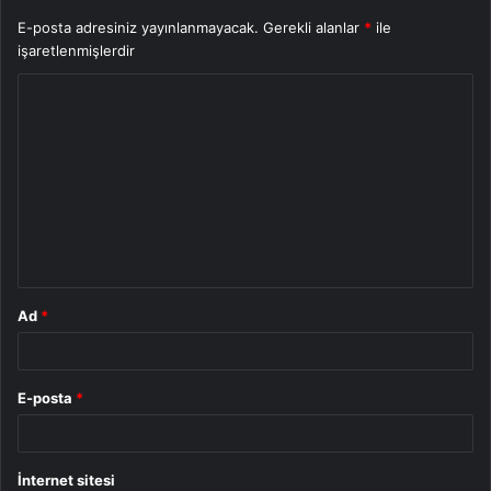
E-posta adresiniz yayınlanmayacak.
Gerekli alanlar
*
ile
işaretlenmişlerdir
Y
o
r
u
m
*
Ad
*
E-posta
*
İnternet sitesi