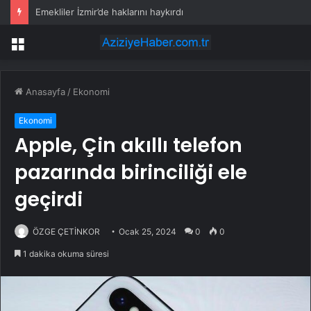
Emekliler İzmir’de haklarını haykırdı
Menü
Anasayfa
/
Ekonomi
Ekonomi
Apple, Çin akıllı telefon
pazarında birinciliği ele
geçirdi
ÖZGE ÇETİNKOR
Ocak 25, 2024
0
0
1 dakika okuma süresi