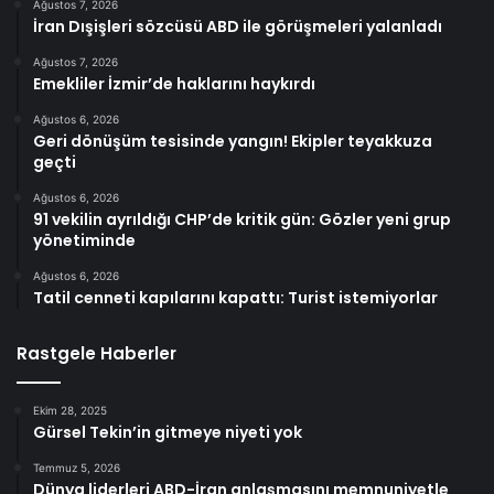
Ağustos 7, 2026
İran Dışişleri sözcüsü ABD ile görüşmeleri yalanladı
Ağustos 7, 2026
Emekliler İzmir’de haklarını haykırdı
Ağustos 6, 2026
Geri dönüşüm tesisinde yangın! Ekipler teyakkuza
geçti
Ağustos 6, 2026
91 vekilin ayrıldığı CHP’de kritik gün: Gözler yeni grup
yönetiminde
Ağustos 6, 2026
Tatil cenneti kapılarını kapattı: Turist istemiyorlar
Rastgele Haberler
Ekim 28, 2025
Gürsel Tekin’in gitmeye niyeti yok
Temmuz 5, 2026
Dünya liderleri ABD-İran anlaşmasını memnuniyetle