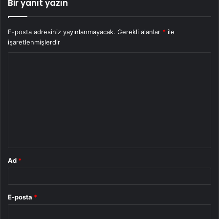
Bir yanıt yazın
E-posta adresiniz yayınlanmayacak.
Gerekli alanlar
*
ile
işaretlenmişlerdir
Y
o
r
u
m
*
Ad
*
E-posta
*