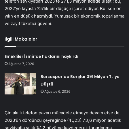
telefon sevkiyatları 2023’te 271,3 milyon adede ulaştı; bu,
2022’ye kıyasla %5’lik bir düşüşe işaret ediyor. Bu, son on
yılın en düşük hacmiydi. Yumuşak bir ekonomik toparlanma
ve zayıf tüketici güveni.
İlgili Makaleler
Emekliler İzmir’de haklarını haykırdı
Ağustos 7, 2026
Bursaspor’da Borçlar 391 Milyon TL’ye
Düştü
Ağustos 6, 2026
Çin akıllı telefon pazarı mücadele etmeye devam etse de,
2023’ün dördüncü çeyreğinde (4Ç23) 73,6 milyon adetlik
sevkiyatla yıllık %1,2 büyüme kaydederek toparlanma