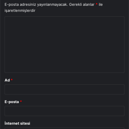
E-posta adresiniz yayınlanmayacak.
Gerekli alanlar
*
ile
işaretlenmişlerdir
Y
o
r
u
m
*
Ad
*
E-posta
*
İnternet sitesi