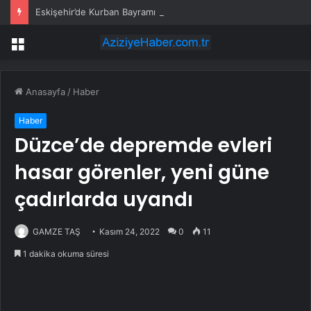
Eskişehir’de Kurban Bayramı Kutlaması
Menü
Anasayfa
/
Haber
Haber
Düzce’de depremde evleri
hasar görenler, yeni güne
çadırlarda uyandı
GAMZE TAŞ
Kasım 24, 2022
0
11
1 dakika okuma süresi