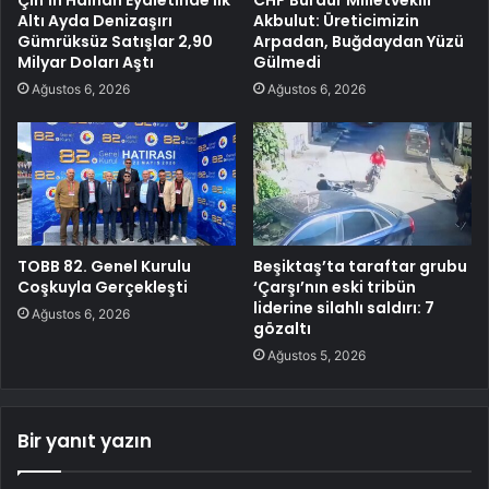
Çin’in Hainan Eyaletinde İlk
CHP Burdur Milletvekili
Altı Ayda Denizaşırı
Akbulut: Üreticimizin
Gümrüksüz Satışlar 2,90
Arpadan, Buğdaydan Yüzü
Milyar Doları Aştı
Gülmedi
Ağustos 6, 2026
Ağustos 6, 2026
TOBB 82. Genel Kurulu
Beşiktaş’ta taraftar grubu
Coşkuyla Gerçekleşti
‘Çarşı’nın eski tribün
liderine silahlı saldırı: 7
Ağustos 6, 2026
gözaltı
Ağustos 5, 2026
Bir yanıt yazın