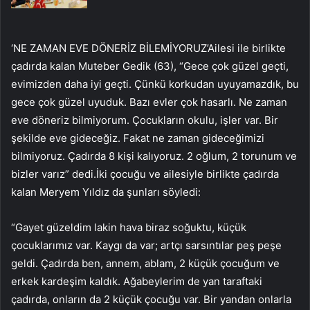
‘NE ZAMAN EVE DÖNERİZ BİLEMİYORUZ’Ailesi ile birlikte
çadırda kalan Muteber Gedik (63), “Gece çok güzel geçti,
evimizden daha iyi geçti. Çünkü korkudan uyuyamazdık, bu
gece çok güzel uyuduk. Bazı evler çok hasarlı. Ne zaman
eve döneriz bilmiyorum. Çocukların okulu, işler var. Bir
şekilde eve gideceğiz. Fakat ne zaman gideceğimizi
bilmiyoruz. Çadırda 8 kişi kalıyoruz. 2 oğlum, 2 torunum ve
bizler varız” dedi.İki çocuğu ve ailesiyle birlikte çadırda
kalan Meryem Yıldız da şunları söyledi:
“Gayet güzeldim lakin hava biraz soğuktu, küçük
çocuklarımız var. Kaygı da var; artçı sarsıntılar peş peşe
geldi. Çadırda ben, annem, ablam, 2 küçük çocuğum ve
erkek kardeşim kaldık. Ağabeylerim de yan taraftaki
çadırda, onların da 2 küçük çocuğu var. Bir yandan onlarla