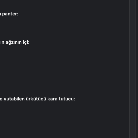
 panter:
n ağzının içi:
ile yutabilen ürkütücü kara tutucu: