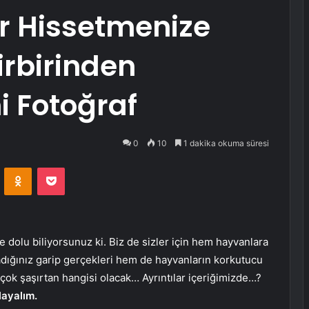
ar Hissetmenize
rbirinden
i Fotoğraf
0
10
1 dakika okuma süresi
VKontakte
Odnoklassniki
Pocket
 dolu biliyorsunuz ki. Biz de sizler için hem hayvanlara
adığınız garip gerçekleri hem de hayvanların korkutucu
n çok şaşırtan hangisi olacak… Ayrıntılar içeriğimizde…?
layalım.