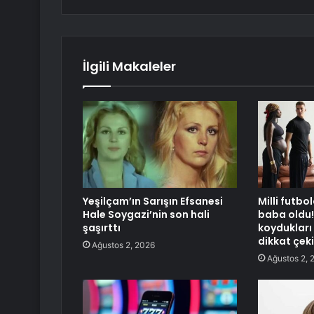
İlgili Makaleler
Yeşilçam’ın Sarışın Efsanesi
Milli futbo
Hale Soygazi’nin son hali
baba oldu!
şaşırttı
koydukları
dikkat çeki
Ağustos 2, 2026
Ağustos 2, 