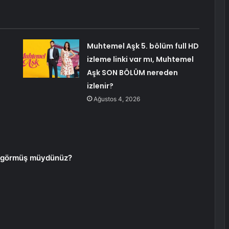
Muhtemel Aşk 5. bölüm full HD
izleme linki var mı, Muhtemel
Aşk SON BÖLÜM nereden
izlenir?
Ağustos 4, 2026
ayı görmüş müydünüz?