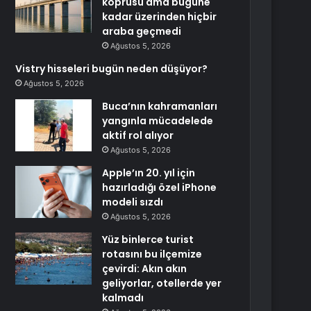
köprüsü ama bugüne
kadar üzerinden hiçbir
araba geçmedi
Ağustos 5, 2026
Vistry hisseleri bugün neden düşüyor?
Ağustos 5, 2026
Buca’nın kahramanları
yangınla mücadelede
aktif rol alıyor
Ağustos 5, 2026
Apple’ın 20. yıl için
hazırladığı özel iPhone
modeli sızdı
Ağustos 5, 2026
Yüz binlerce turist
rotasını bu ilçemize
çevirdi: Akın akın
geliyorlar, otellerde yer
kalmadı