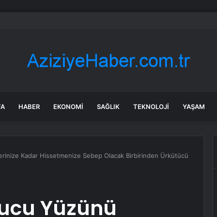
82. Genel Kurulu Coşkuyla Gerçekleşti
FA
HABER
EKONOMI
SAĞLIK
TEKNOLOJI
YAŞAM
erinize Kadar Hissetmenize Sebep Olacak Birbirinden Ürkütücü
tucu Yüzünü