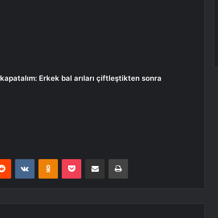
i kapatalım: Erkek bal arıları çiftleştikten sonra
erest
Reddit
VKontakte
Odnoklassniki
Pocket
E-Posta ile paylaş
Yazdır