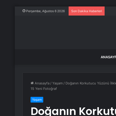
TOBB 
Perşembe, Ağustos 6 2026
Son Dakika Haberleri
ANASAY
Anasayfa
/
Yaşam
/
Doğanın Korkutucu Yüzünü İlikl
15 Yeni Fotoğraf
Yaşam
Doğanın Korku