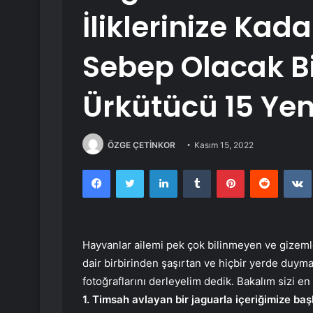
İliklerinize Kad
Sebep Olacak Bi
Ürkütücü 15 Yen
ÖZGE ÇETİNKOR
Kasım 15, 2022
Facebook
Twitter
LinkedIn
Tumblr
Pinterest
Reddit
Hayvanlar ailemi pek çok bilinmeyen ve gizemle
dair birbirinden şaşırtan ve hiçbir yerde duym
fotoğraflarını derleyelim dedik. Bakalım sizi e
1. Timsah avlayan bir jaguarla içeriğimize baş