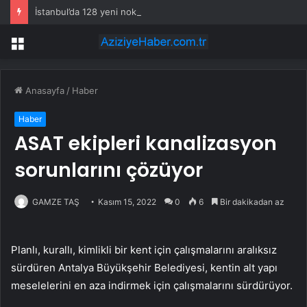
İstanbul’da 128 yeni noktaya daha EDS geliyor
Menü
Anasayfa
/
Haber
Haber
ASAT ekipleri kanalizasyon
sorunlarını çözüyor
GAMZE TAŞ
Kasım 15, 2022
0
6
Bir dakikadan az
Planlı, kurallı, kimlikli bir kent için çalışmalarını aralıksız
sürdüren Antalya Büyükşehir Belediyesi, kentin alt yapı
meselelerini en aza indirmek için çalışmalarını sürdürüyor.