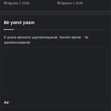
Ağustos 7, 2026
Ağustos 7, 2026
Bir yanıt yazın
E-posta adresiniz yayınlanmayacak.
Gerekli alanlar
*
ile
işaretlenmişlerdir
Y
o
r
u
m
*
Ad
*