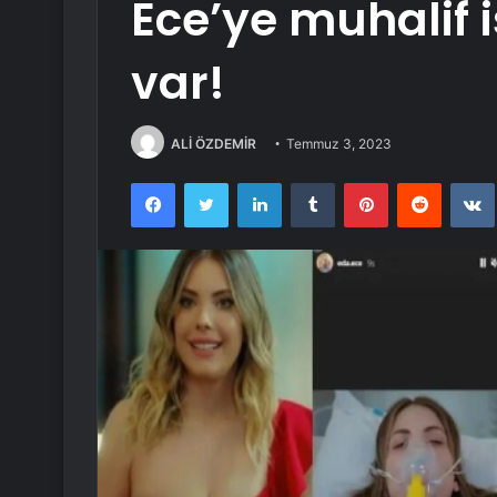
Ece’ye muhalif 
var!
ALİ ÖZDEMİR
Temmuz 3, 2023
Facebook
Twitter
LinkedIn
Tumblr
Pinterest
Reddit