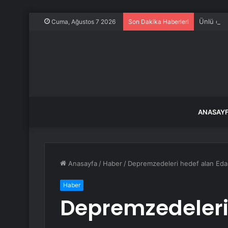
Ünlü oyun
Cuma, Ağustos 7 2026
Son Dakika Haberleri
ANASAY
Anasayfa
/
Haber
/
Depremzedeleri hedef alan Eda E
Haber
Depremzedeleri