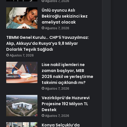
Ağustos 7, 2026
Ünlü oyuncu Aslı
Bekiroğlu sekizinci kez
ameliyat olacak
Ağustos 7, 2026
TBMM Genel Kurulu… CHP’li Yavuzyılmaz:
Akp, Akkuyu’da Rusya’ya 9,8 Milyar
Dolarlık Teşvik Sağladı
Ağustos 7, 2026
Lise nakil işlemleri ne
zaman başlıyor, MEB
2026 nakil ve yerleştirme
takvimi açıklandı mı?
Ağustos 7, 2026
Vezirköprü’de Huzurevi
Projesine 192 Milyon TL
Destek
Ağustos 7, 2026
Konya Selçuklu’da