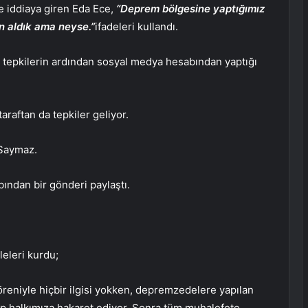
e iddiaya giren Eda Ece,
“Deprem bölgesine yaptığımız
an aldık ama neyse.”
ifadeleri kullandı.
tepkilerin ardından sosyal medya hesabından yaptığı
raftan da tepkiler geliyor.
 Saymaz.
ndan bir gönderi paylaştı.
eleri kurdu;
töreniyle hiçbir ilgisi yokken, depremzedelere yapılan
çıkıp halkımıza hakaret ediyor. Sonra tüm muhalefete