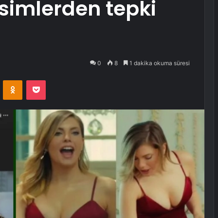
isimlerden tepki
0
8
1 dakika okuma süresi
VKontakte
Odnoklassniki
Pocket