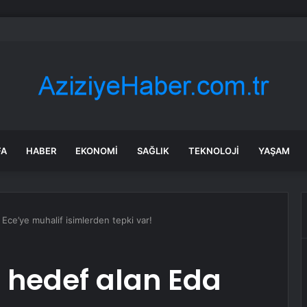
cu Aslı Bekiroğlu sekizinci kez ameliyat olacak
FA
HABER
EKONOMI
SAĞLIK
TEKNOLOJI
YAŞAM
ce’ye muhalif isimlerden tepki var!
 hedef alan Eda