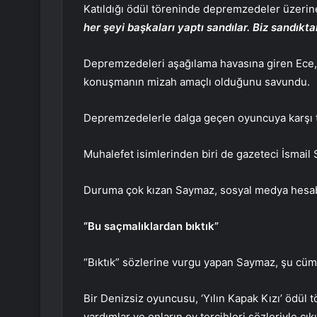
Katıldığı ödül töreninde depremzedeler üzerin
her şeyi başkaları yaptı sandılar. Biz sandıkt
Depremzedeleri aşağılama havasına giren Ece, 
konuşmanın mizah amaçlı olduğunu savundu.
Depremzedelerle dalga geçen oyuncuya karşı ta
Muhalefet isimlerinden biri de gazeteci İsmail
Duruma çok kızan Saymaz, sosyal medya hesabı
“Bu saçmalıklardan bıktık”
“Bıktık” sözlerine vurgu yapan Saymaz, şu cüml
Bir Denizsiz oyuncusu, ‘Yılın Kapak Kızı’ ödül 
yardımlar ve onların oy tercihleri ​​sözleriyle 