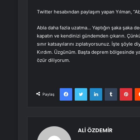
Twitter hesabından paylaşım yapan Yılman, “Abi
Abla daha fazla uzatma… Yaptığın şaka şaka deği
kapatın ve kendinizi gündemden çıkarın. Çünkü
sınır katsayılarını zıplatıyorsunuz. İşte şöyle
Kırdım. Üzgünüm. Başta deprem bölgesinde ya
özür diliyorum.
Facebook
Twitter
LinkedIn
Tumblr
Pint
Paylaş
ALİ ÖZDEMİR