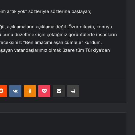
m artık yok” sözleriyle sözlerine başlayan;
l, açıklamaların açıklama değil. Özür dileyin, konuyu
 bunu düzeltmek için çektiğiniz görüntülerle insanların
 diyeceksiniz: “Ben amacımı aşan cümleler kurdum.
şayan vatandaşlarımız olmak üzere tüm Türkiye’den
erest
Reddit
VKontakte
Odnoklassniki
Pocket
E-Posta ile paylaş
Yazdır