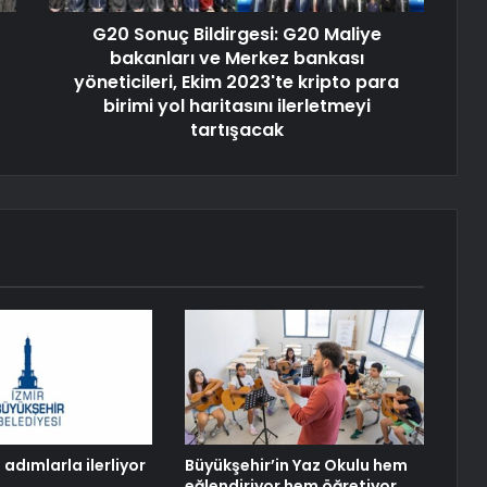
G20 Sonuç Bildirgesi: G20 Maliye
bakanları ve Merkez bankası
yöneticileri, Ekim 2023'te kripto para
birimi yol haritasını ilerletmeyi
tartışacak
adımlarla ilerliyor
Büyükşehir’in Yaz Okulu hem
eğlendiriyor hem öğretiyor