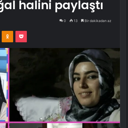
al halini paylaştı
0
13
Bir dakikadan az
VKontakte
Odnoklassniki
Pocket