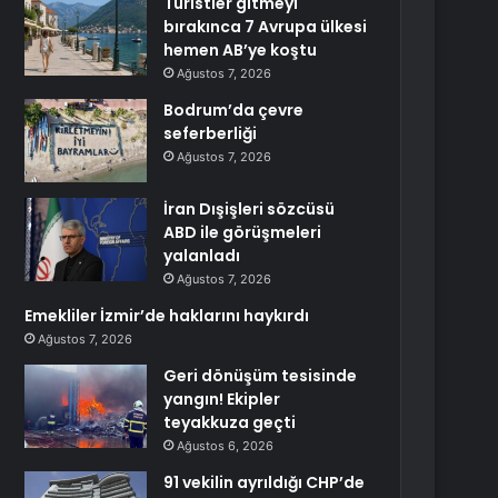
Turistler gitmeyi
bırakınca 7 Avrupa ülkesi
hemen AB’ye koştu
Ağustos 7, 2026
Bodrum’da çevre
seferberliği
Ağustos 7, 2026
İran Dışişleri sözcüsü
ABD ile görüşmeleri
yalanladı
Ağustos 7, 2026
Emekliler İzmir’de haklarını haykırdı
Ağustos 7, 2026
Geri dönüşüm tesisinde
yangın! Ekipler
teyakkuza geçti
Ağustos 6, 2026
91 vekilin ayrıldığı CHP’de