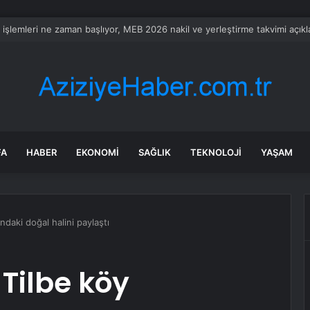
rü’de Huzurevi Projesine 192 Milyon TL Destek
FA
HABER
EKONOMI
SAĞLIK
TEKNOLOJI
YAŞAM
ndaki doğal halini paylaştı
 Tilbe köy