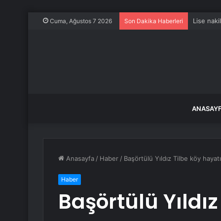
Vezirköp
Cuma, Ağustos 7 2026
Son Dakika Haberleri
ANASAY
Anasayfa
/
Haber
/
Başörtülü Yıldız Tilbe köy hayatı
Haber
Başörtülü Yıldız