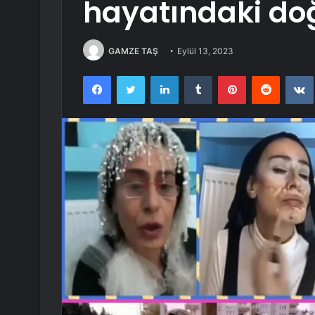
hayatındaki doğ
GAMZE TAŞ
Eylül 13, 2023
Facebook
Twitter
LinkedIn
Tumblr
Pinterest
Reddit