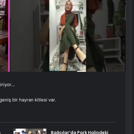
tiriyor…
eniş bir hayran kitlesi var.
n
Bağcılar’da Park Halindeki