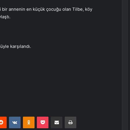
li bir annenin en küçük çocuğu olan Tilbe, köy
aştı.
üyle karşılandı.
erest
Reddit
VKontakte
Odnoklassniki
Pocket
E-Posta ile paylaş
Yazdır