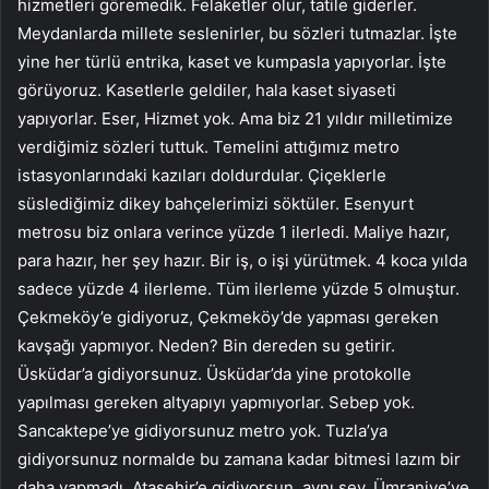
hizmetleri göremedik. Felaketler olur, tatile giderler.
Meydanlarda millete seslenirler, bu sözleri tutmazlar. İşte
yine her türlü entrika, kaset ve kumpasla yapıyorlar. İşte
görüyoruz. Kasetlerle geldiler, hala kaset siyaseti
yapıyorlar. Eser, Hizmet yok. Ama biz 21 yıldır milletimize
verdiğimiz sözleri tuttuk. Temelini attığımız metro
istasyonlarındaki kazıları doldurdular. Çiçeklerle
süslediğimiz dikey bahçelerimizi söktüler. Esenyurt
metrosu biz onlara verince yüzde 1 ilerledi. Maliye hazır,
para hazır, her şey hazır. Bir iş, o işi yürütmek. 4 koca yılda
sadece yüzde 4 ilerleme. Tüm ilerleme yüzde 5 olmuştur.
Çekmeköy’e gidiyoruz, Çekmeköy’de yapması gereken
kavşağı yapmıyor. Neden? Bin dereden su getirir.
Üsküdar’a gidiyorsunuz. Üsküdar’da yine protokolle
yapılması gereken altyapıyı yapmıyorlar. Sebep yok.
Sancaktepe’ye gidiyorsunuz metro yok. Tuzla’ya
gidiyorsunuz normalde bu zamana kadar bitmesi lazım bir
daha yapmadı. Ataşehir’e gidiyorsun, aynı şey. Ümraniye’ye