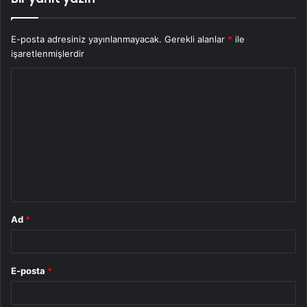
E-posta adresiniz yayınlanmayacak.
Gerekli alanlar
*
ile
işaretlenmişlerdir
Y
o
r
u
m
*
Ad
*
E-posta
*