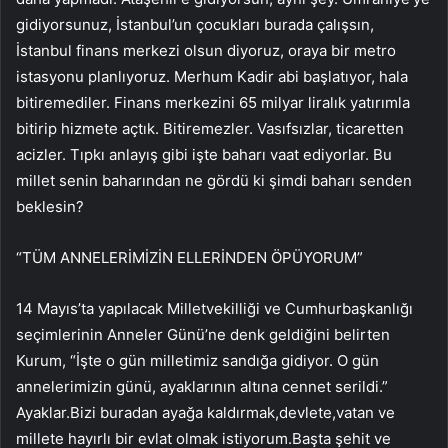
gidiyorsunuz, İstanbul’un çocukları burada çalışsın,
İstanbul finans merkezi olsun diyoruz, oraya bir metro
istasyonu planlıyoruz. Merhum Kadir abi başlatıyor, hala
bitiremediler. Finans merkezini 65 milyar liralık yatırımla
bitirip hizmete açtık. Bitiremezler. Vasıfsızlar, ticaretten
acizler. Tıpkı anlayış gibi işte baharı vaat ediyorlar. Bu
millet senin baharından ne gördü ki şimdi baharı senden
beklesin?
“TÜM ANNELERİMİZİN ELLERİNDEN ÖPÜYORUM”
14 Mayıs’ta yapılacak Milletvekilliği ve Cumhurbaşkanlığı
seçimlerinin Anneler Günü’ne denk geldiğini belirten
Kurum, “İşte o gün milletimiz sandığa gidiyor. O gün
annelerimizin günü, ayaklarının altına cennet serildi.”
Ayaklar.Bizi buradan ayağa kaldırmak,devlete,vatan ve
millete hayırlı bir evlat olmak istiyorum.Başta şehit ve