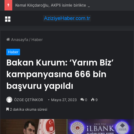
Kemal Kılıçdaroğlu, AKP’li isimle birlikte nikah şahitliği yaptı
Menü
Anasayfa
/
Haber
Haber
Bakan Kurum: ‘Yarım Biz’
kampanyasına 666 bin
başvuru yapıldı
ÖZGE ÇETİNKOR
Mayıs 27, 2023
0
9
2 dakika okuma süresi