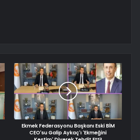
Ekmek Federasyonu Başkanı Eski BİM
CEO'su Galip Aykaç'ı 'Ekmeğini
Kestim' Diyerek Tehdit Etti!