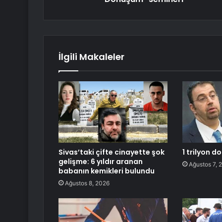
İlgili Makaleler
Sivas’taki çifte cinayette şok
1 trilyon d
gelişme: 6 yıldır aranan
Ağustos 7, 
babanın kemikleri bulundu
Ağustos 8, 2026