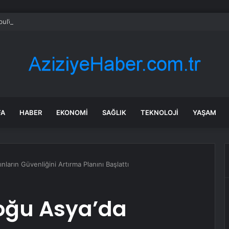
bul’da 128 yeni noktaya daha EDS geliyor
FA
HABER
EKONOMI
SAĞLIK
TEKNOLOJI
YAŞAM
arın Güvenliğini Artırma Planını Başlattı
oğu Asya’da