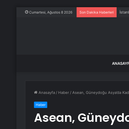
İstan
Cumartesi, Ağustos 8 2026
Son Dakika Haberleri
ANASAY
Anasayfa
/
Haber
/
Asean, Güneydoğu Asya’da Kadınl
Haber
Asean, Güneyd