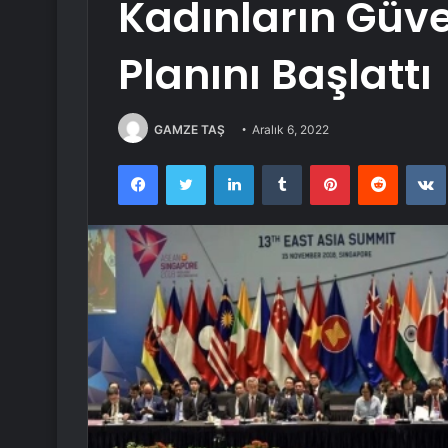
Kadınların Güve
Planını Başlattı
GAMZE TAŞ
Aralık 6, 2022
Facebook
Twitter
LinkedIn
Tumblr
Pinterest
Reddit