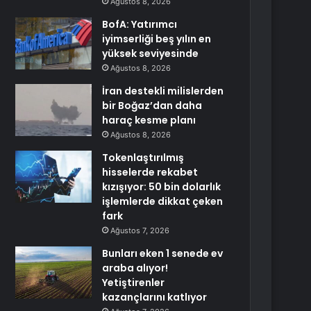
Ağustos 8, 2026
BofA: Yatırımcı
iyimserliği beş yılın en
yüksek seviyesinde
Ağustos 8, 2026
İran destekli milislerden
bir Boğaz’dan daha
haraç kesme planı
Ağustos 8, 2026
Tokenlaştırılmış
hisselerde rekabet
kızışıyor: 50 bin dolarlık
işlemlerde dikkat çeken
fark
Ağustos 7, 2026
Bunları eken 1 senede ev
araba alıyor!
Yetiştirenler
kazançlarını katlıyor