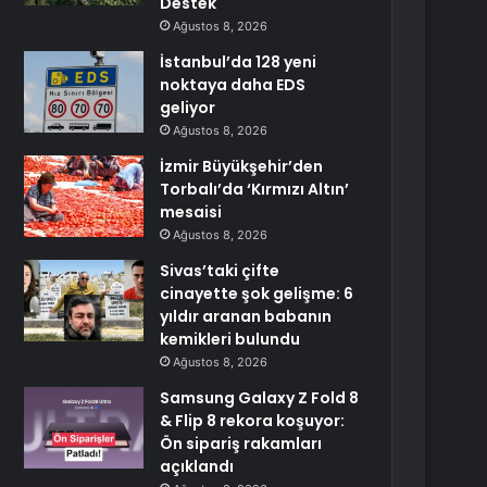
Destek
Ağustos 8, 2026
İstanbul’da 128 yeni
noktaya daha EDS
geliyor
Ağustos 8, 2026
İzmir Büyükşehir’den
Torbalı’da ‘Kırmızı Altın’
mesaisi
Ağustos 8, 2026
Sivas’taki çifte
cinayette şok gelişme: 6
yıldır aranan babanın
kemikleri bulundu
Ağustos 8, 2026
Samsung Galaxy Z Fold 8
& Flip 8 rekora koşuyor:
Ön sipariş rakamları
açıklandı