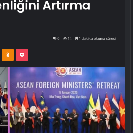
nliğini Artırma
0
14
1 dakika okuma süresi
VKontakte
Odnoklassniki
Pocket