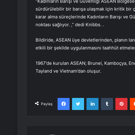
“Kadınların Barışı ve Güvenliği ASEAN Bölgese
sürdürülebilir bir barışa ulaşmak için kritik bi
karar alma süreçlerinde Kadınların Barışı ve Güv
noktası sağlıyor. ,” dedi Knibbs. .
Bildiride, ASEAN üye devletlerinden, planın l
etkili bir şekilde uygulanmasını taahhüt etmeleri
1967’de kurulan ASEAN; Brunei, Kamboçya, Endo
Tayland ve Vietnam’dan oluşur.
Facebook
Twitter
LinkedIn
Tumblr
Pint
Paylaş