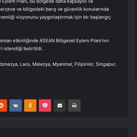
l Eylem Planı, bu bölgede daha kapsayıcı ve
r çerçeve ve bölgedeki barış ve güvenlik konularında
enliği vizyonunu yaygınlaştırmak için bir başlangıç ​​
ansman etkinliğinde ASEAN Bölgesel Eylem Planı’nın
 istendiği belirtildi.
nezya, Laos, Malezya, Myanmar, Filipinler, Singapur,
erest
Reddit
VKontakte
Odnoklassniki
Pocket
E-Posta ile paylaş
Yazdır