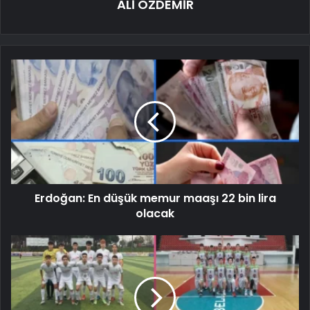
ALİ ÖZDEMİR
Erdoğan: En düşük memur maaşı 22 bin lira
olacak