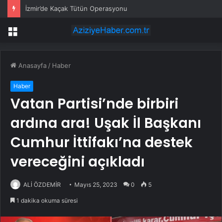
İzmir’de Kaçak Tütün Operasyonu
Menü
Anasayfa
/
Haber
Haber
Vatan Partisi’nde birbiri
ardına ara! Uşak İl Başkanı
Cumhur İttifakı’na destek
vereceğini açıkladı
ALİ ÖZDEMİR
Mayıs 25, 2023
0
5
1 dakika okuma süresi