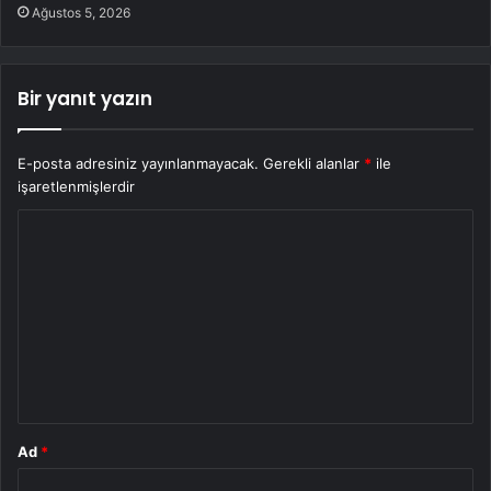
Ağustos 5, 2026
Bir yanıt yazın
E-posta adresiniz yayınlanmayacak.
Gerekli alanlar
*
ile
işaretlenmişlerdir
Y
o
r
u
m
*
Ad
*