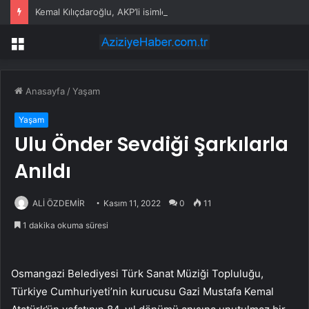
Kemal Kılıçdaroğlu, AKP’li isimle birlikte nikah şahitliği yaptı
Menü
Anasayfa
/
Yaşam
Yaşam
Ulu Önder Sevdiği Şarkılarla
Anıldı
ALİ ÖZDEMİR
Kasım 11, 2022
0
11
1 dakika okuma süresi
Osmangazi Belediyesi Türk Sanat Müziği Topluluğu,
Türkiye Cumhuriyeti’nin kurucusu Gazi Mustafa Kemal