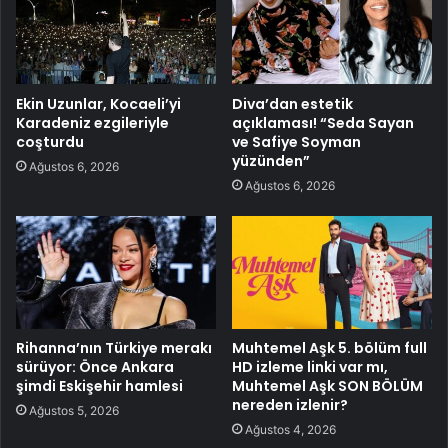
Ekin Uzunlar, Kocaeli’yi
Diva’dan estetik
Karadeniz ezgileriyle
açıklaması! “Seda Sayan
coşturdu
ve Safiye Soyman
yüzünden”
Ağustos 6, 2026
Ağustos 6, 2026
Rihanna’nın Türkiye merakı
Muhtemel Aşk 5. bölüm full
sürüyor: Önce Ankara
HD izleme linki var mı,
şimdi Eskişehir hamlesi
Muhtemel Aşk SON BÖLÜM
nereden izlenir?
Ağustos 5, 2026
Ağustos 4, 2026