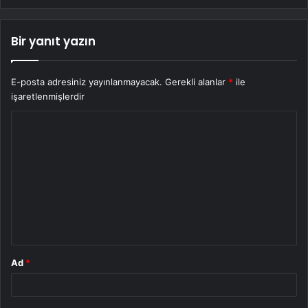
Bir yanıt yazın
E-posta adresiniz yayınlanmayacak.
Gerekli alanlar
*
ile
işaretlenmişlerdir
Y
o
r
u
m
*
Ad
*