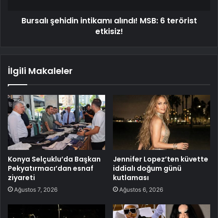
Bursalı şehidin intikamı alındı! MSB: 6 terörist
etkisiz!
İlgili Makaleler
Konya Selçuklu’da Başkan
Jennifer Lopez’ten küvette
Pekyatırmacı’dan esnaf
iddialı doğum günü
ziyareti
kutlaması
Ağustos 7, 2026
Ağustos 6, 2026