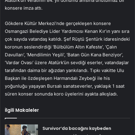
Atatürk’ün vefatının 84. yıl dönümü anısına unutulmaz bir
konsere imza attı.
Gökdere Kültür Merkezi’nde gerçekleşen konsere
Osmangazi Belediye Lider Yardımcısı Kenan Kır’ın yanı sıra
çok sayıda vatandaş katıldı. Şef Rüştü Şentürk idaresindeki
koronun seslendirdiği ‘Bülbülüm Altın Kafeste’, ‘Çalın
Davulları’, ‘Mendilimin Yeşili’, ‘Batan Gün Kana Benziyor’,
‘Vardar Ovası’ üzere Atatürk’ün sevdiği eserler, vatandaşlar
tarafından daima bir ağızdan yankılandı. Tıpkı vakitte Ulu
Başkan ile özdeşleşen Harmandalı Zeybeği ile his
yoğunluğu yaşayan Bursalı sanatseverler, yaklaşık 1 saat
süren konser sonunda koro üyelerini ayakta alkışladı.
İlgili Makaleler
Survivor’da bacağını kaybeden