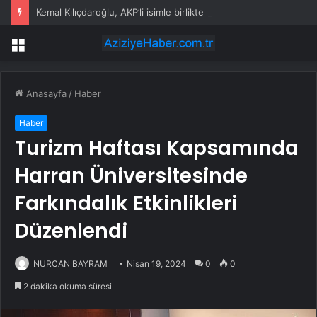
Kemal Kılıçdaroğlu, AKP’li isimle birlikte nikah şahitliği yaptı
Menü
Anasayfa
/
Haber
Haber
Turizm Haftası Kapsamında
Harran Üniversitesinde
Farkındalık Etkinlikleri
Düzenlendi
NURCAN BAYRAM
Nisan 19, 2024
0
0
2 dakika okuma süresi