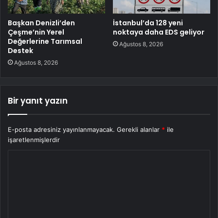
Başkan Denizli’den
İstanbul’da 128 yeni
Çeşme’nin Yerel
noktaya daha EDS geliyor
Değerlerine Tarımsal
Ağustos 8, 2026
Destek
Ağustos 8, 2026
Bir yanıt yazın
E-posta adresiniz yayınlanmayacak.
Gerekli alanlar
*
ile
işaretlenmişlerdir
Y
o
r
u
m