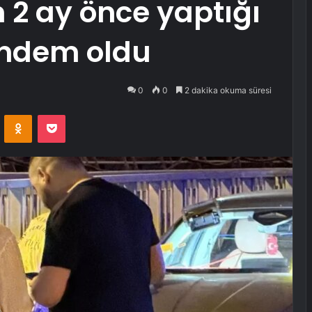
 2 ay önce yaptığı
ündem oldu
0
0
2 dakika okuma süresi
VKontakte
Odnoklassniki
Pocket