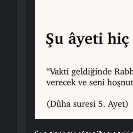
Öte yandan öldürülen Serdar Öktem’in geçtiğim