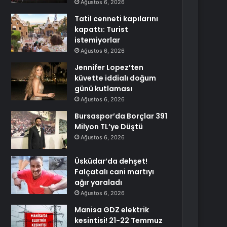
Ağustos 6, 2026
Tatil cenneti kapılarını
kapattı: Turist
istemiyorlar
Ağustos 6, 2026
Jennifer Lopez’ten
küvette iddialı doğum
günü kutlaması
Ağustos 6, 2026
Bursaspor’da Borçlar 391
Milyon TL’ye Düştü
Ağustos 6, 2026
Üsküdar’da dehşet!
Falçatalı cani martıyı
ağır yaraladı
Ağustos 6, 2026
Manisa GDZ elektrik
kesintisi! 21-22 Temmuz