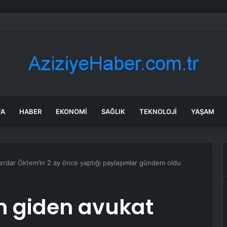
Lopez’in eski eşi Marc Anthony, kendisinden 30 yaş küçük eşiyle ikinci
FA
HABER
EKONOMI
SAĞLIK
TEKNOLOJI
YAŞAM
erdar Öktem’in 2 ay önce yaptığı paylaşımlar gündem oldu
n giden avukat