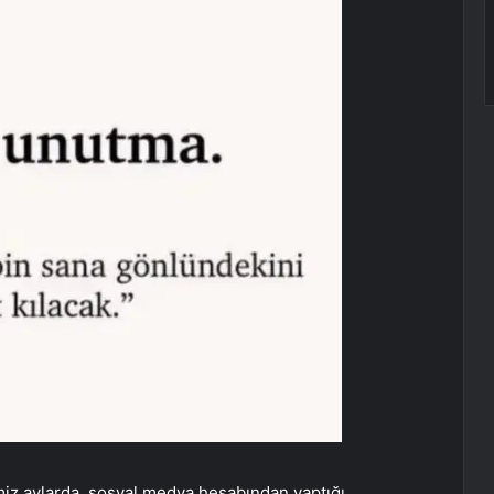
iz aylarda, sosyal medya hesabından yaptığı