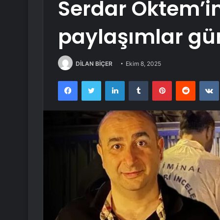
Serdar Öktem’in
paylaşımlar g
DİLAN BİÇER
Ekim 8, 2025
Facebook
Twitter
LinkedIn
Tumblr
Pinterest
Reddit