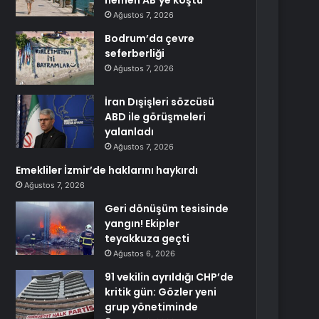
hemen AB’ye koştu
Ağustos 7, 2026
Bodrum’da çevre
seferberliği
Ağustos 7, 2026
İran Dışişleri sözcüsü
ABD ile görüşmeleri
yalanladı
Ağustos 7, 2026
Emekliler İzmir’de haklarını haykırdı
Ağustos 7, 2026
Geri dönüşüm tesisinde
yangın! Ekipler
teyakkuza geçti
Ağustos 6, 2026
91 vekilin ayrıldığı CHP’de
kritik gün: Gözler yeni
grup yönetiminde