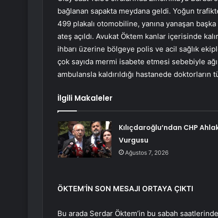
bağlanan sapakta meydana geldi. Yoğun trafikt
499 plakalı otomobiline, yanına yanaşan başka b
ateş açıldı. Avukat Öktem kanlar içerisinde kalı
ihbarı üzerine bölgeye polis ve acil sağlık eki
çok sayıda mermi isabete etmesi sebebiyle ağır
ambulansla kaldırıldığı hastanede doktorların 
İlgili Makaleler
Kılıçdaroğlu’ndan CHP Ahla
Vurgusu
Ağustos 7, 2026
ÖKTEM’İN SON MESAJI ORTAYA ÇIKTI
Bu arada Serdar Öktem’in bu sabah saatlerind