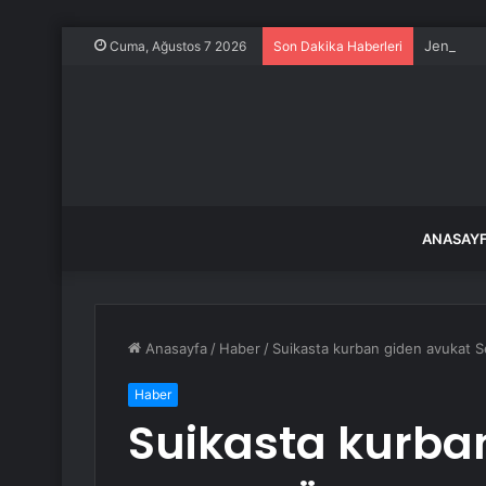
Jennifer 
Cuma, Ağustos 7 2026
Son Dakika Haberleri
ANASAY
Anasayfa
/
Haber
/
Suikasta kurban giden avukat S
Haber
Suikasta kurba