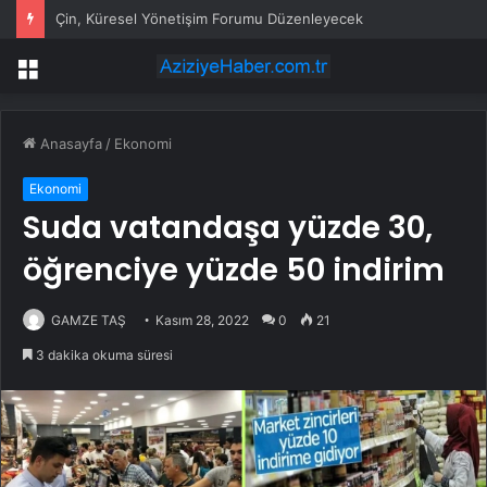
Çin, Küresel Yönetişim Forumu Düzenleyecek
Menü
Anasayfa
/
Ekonomi
Ekonomi
Suda vatandaşa yüzde 30,
öğrenciye yüzde 50 indirim
GAMZE TAŞ
Kasım 28, 2022
0
21
3 dakika okuma süresi