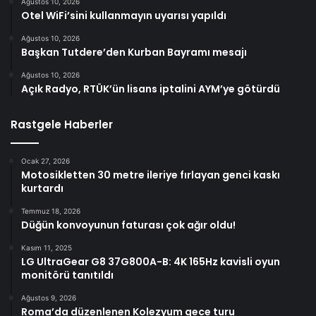
Ağustos 10, 2026
Otel WiFi’sini kullanmayın uyarısı yapıldı
Ağustos 10, 2026
Başkan Tutdere’den Kurban Bayramı mesajı
Ağustos 10, 2026
Açık Radyo, RTÜK’ün lisans iptalini AYM’ye götürdü
Rastgele Haberler
Ocak 27, 2026
Motosikletten 30 metre ileriye fırlayan genci kaskı
kurtardı
Temmuz 18, 2026
Düğün konvoyunun faturası çok ağır oldu!
Kasım 11, 2025
LG UltraGear G8 37G800A-B: 4K 165Hz kavisli oyun
monitörü tanıtıldı
Ağustos 9, 2026
Roma’da düzenlenen Kolezyum gece turu