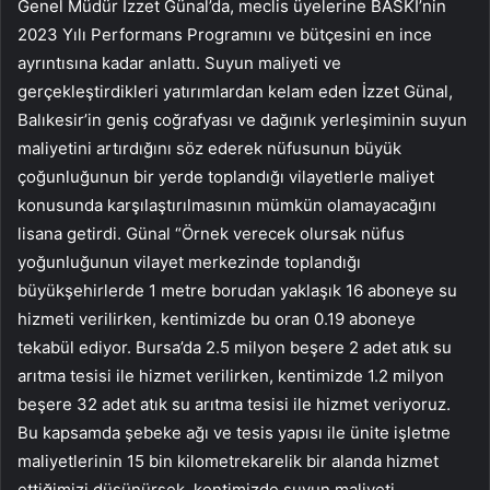
Genel Müdür İzzet Günal’da, meclis üyelerine BASKİ’nin
2023 Yılı Performans Programını ve bütçesini en ince
ayrıntısına kadar anlattı. Suyun maliyeti ve
gerçekleştirdikleri yatırımlardan kelam eden İzzet Günal,
Balıkesir’in geniş coğrafyası ve dağınık yerleşiminin suyun
maliyetini artırdığını söz ederek nüfusunun büyük
çoğunluğunun bir yerde toplandığı vilayetlerle maliyet
konusunda karşılaştırılmasının mümkün olamayacağını
lisana getirdi. Günal “Örnek verecek olursak nüfus
yoğunluğunun vilayet merkezinde toplandığı
büyükşehirlerde 1 metre borudan yaklaşık 16 aboneye su
hizmeti verilirken, kentimizde bu oran 0.19 aboneye
tekabül ediyor. Bursa’da 2.5 milyon beşere 2 adet atık su
arıtma tesisi ile hizmet verilirken, kentimizde 1.2 milyon
beşere 32 adet atık su arıtma tesisi ile hizmet veriyoruz.
Bu kapsamda şebeke ağı ve tesis yapısı ile ünite işletme
maliyetlerinin 15 bin kilometrekarelik bir alanda hizmet
ettiğimizi düşünürsek, kentimizde suyun maliyeti