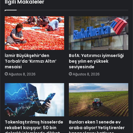
İlgili Makaleler
İzmir Büyükşehir’den
BofA: Yatırımcı iyimserliği
Torbalı’da ‘Kırmızı Altın’
beş yılın en yüksek
mesaisi
seviyesinde
Ağustos 8, 2026
Ağustos 8, 2026
Tokenlaştırılmış hisselerde
Bunları eken 1 senede ev
rekabet kızışıyor: 50 bin
araba alıyor! Yetiştirenler