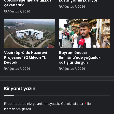
dolarlık işlemlerde dikkat
kazançlarını katlıyor
çeken fark
Ağustos 7, 2026
Ağustos 7, 2026
Vezirköprü’de Huzurevi
Bayram öncesi
Projesine 192 Milyon TL
Eminönü’nde yoğunluk,
Destek
satışlar durgun
Ağustos 7, 2026
Ağustos 7, 2026
Bir yanıt yazın
E-posta adresiniz yayınlanmayacak.
Gerekli alanlar
*
ile
işaretlenmişlerdir