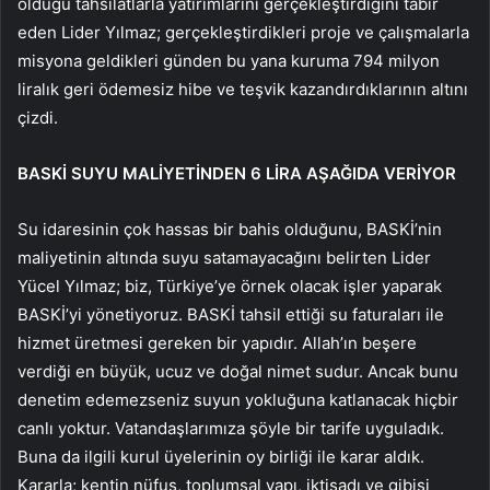
olduğu tahsilatlarla yatırımlarını gerçekleştirdiğini tabir
eden Lider Yılmaz; gerçekleştirdikleri proje ve çalışmalarla
misyona geldikleri günden bu yana kuruma 794 milyon
liralık geri ödemesiz hibe ve teşvik kazandırdıklarının altını
çizdi.
BASKİ SUYU MALİYETİNDEN 6 LİRA AŞAĞIDA VERİYOR
Su idaresinin çok hassas bir bahis olduğunu, BASKİ’nin
maliyetinin altında suyu satamayacağını belirten Lider
Yücel Yılmaz; biz, Türkiye’ye örnek olacak işler yaparak
BASKİ’yi yönetiyoruz. BASKİ tahsil ettiği su faturaları ile
hizmet üretmesi gereken bir yapıdır. Allah’ın beşere
verdiği en büyük, ucuz ve doğal nimet sudur. Ancak bunu
denetim edemezseniz suyun yokluğuna katlanacak hiçbir
canlı yoktur. Vatandaşlarımıza şöyle bir tarife uyguladık.
Buna da ilgili kurul üyelerinin oy birliği ile karar aldık.
Kararla; kentin nüfus, toplumsal yapı, iktisadı ve gibisi