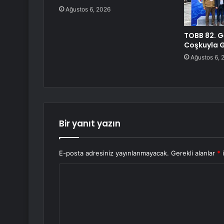
Ağustos 6, 2026
TOBB 82. G
Coşkuyla G
Ağustos 6, 
Bir yanıt yazın
E-posta adresiniz yayınlanmayacak.
Gerekli alanlar
*
i
Y
o
r
u