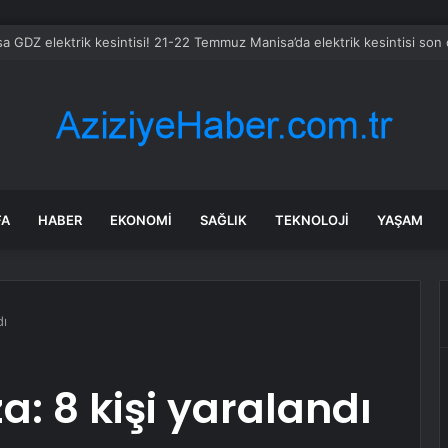
FA
HABER
EKONOMI
SAĞLIK
TEKNOLOJI
YAŞAM
dı
za: 8 kişi yaralandı