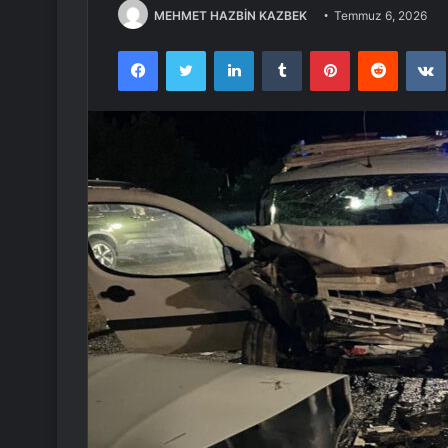
MEHMET HAZBİN KAZBEK
Temmuz 6, 2026
Facebook
Twitter
LinkedIn
Tumblr
Pinterest
Reddit