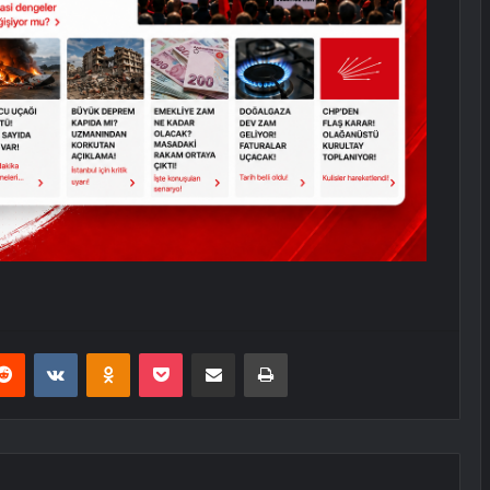
erest
Reddit
VKontakte
Odnoklassniki
Pocket
E-Posta ile paylaş
Yazdır