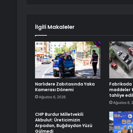
İlgili Makaleler
Narlıdere Zabıtasında Yaka
Fabrikada 
Kamerası Dönemi
maddeler t
tahliye edi
Ağustos 6, 2026
Ağustos 6, 
CHP Burdur Milletvekili
Akbulut: Üreticimizin
Arpadan, Buğdaydan Yüzü
Gülmedi