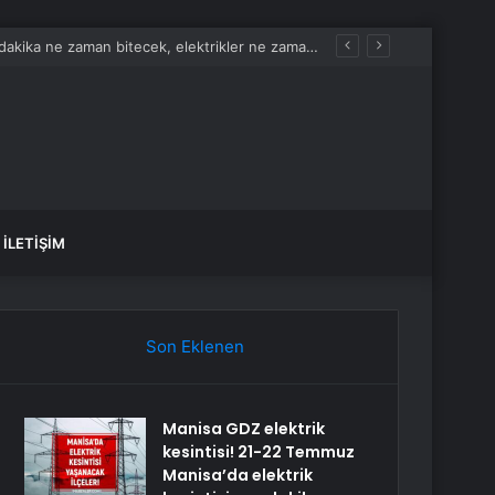
Manisa GDZ elektrik kesintisi! 21-22 Temmuz Manisa’da elektrik kesintisi son dakika ne zaman bitecek, elektrikler ne zaman gelecek?
İLETIŞIM
Son Eklenen
Manisa GDZ elektrik
kesintisi! 21-22 Temmuz
Manisa’da elektrik