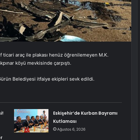
f ticari araç ile plakası henüz öğrenilemeyen M.K.
kpınar köyü mevkisinde çarpıştı.
rün Belediyesi itfaiye ekipleri sevk edildi.
i!
Eskişehir’de Kurban Bayramı
Kutlaması
Ağustos 6, 2026
er