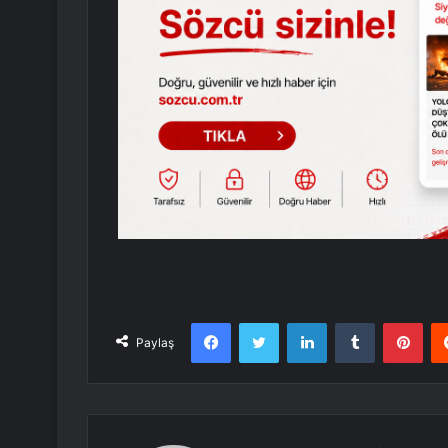
Facebook
Twitter
LinkedIn
Tumblr
Pint
Paylaş