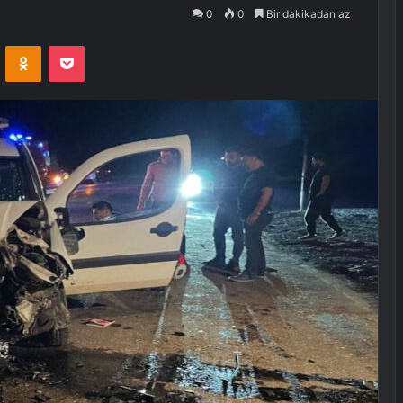
0
0
Bir dakikadan az
VKontakte
Odnoklassniki
Pocket