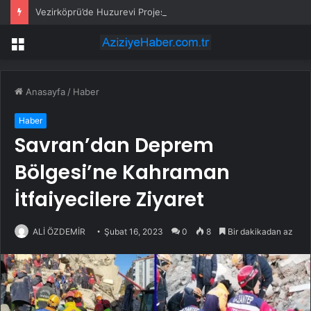
Vezirköprü’de Huzurevi Projesine 192 Milyon TL Destek
Menü
Anasayfa
/
Haber
Haber
Savran’dan Deprem
Bölgesi’ne Kahraman
İtfaiyecilere Ziyaret
ALİ ÖZDEMİR
Şubat 16, 2023
0
8
Bir dakikadan az