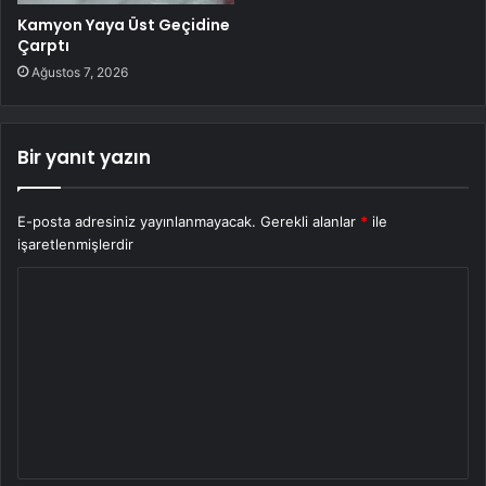
Kamyon Yaya Üst Geçidine
Çarptı
Ağustos 7, 2026
Bir yanıt yazın
E-posta adresiniz yayınlanmayacak.
Gerekli alanlar
*
ile
işaretlenmişlerdir
Y
o
r
u
m
*