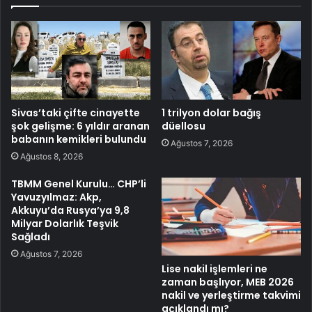
Sivas’taki çifte cinayette
1 trilyon dolar bağış
şok gelişme: 6 yıldır aranan
düellosu
babanın kemikleri bulundu
Ağustos 7, 2026
Ağustos 8, 2026
TBMM Genel Kurulu… CHP’li
Yavuzyılmaz: Akp,
Akkuyu’da Rusya’ya 9,8
Milyar Dolarlık Teşvik
Sağladı
Ağustos 7, 2026
Lise nakil işlemleri ne
zaman başlıyor, MEB 2026
nakil ve yerleştirme takvimi
açıklandı mı?