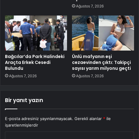
Ağustos 7, 2026
Bağcılar’da Park Halindeki
Ünlü mafyanın eşi
Araçta Erkek Cesedi
cezaevinden çıktı: Takipçi
Bulundu
sayısı yarım milyonu geçti
Ağustos 7, 2026
Ağustos 7, 2026
Bir yanıt yazın
E-posta adresiniz yayınlanmayacak.
Gerekli alanlar
*
ile
işaretlenmişlerdir
Y