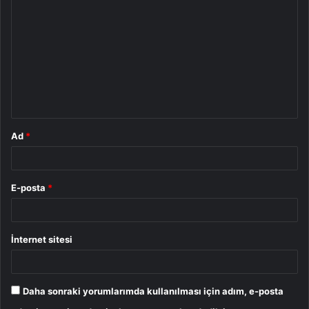
o
r
u
m
*
Ad
*
E-posta
*
İnternet sitesi
Daha sonraki yorumlarımda kullanılması için adım, e-posta