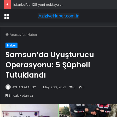
İstanbul’da 128 yeni noktaya daha EDS geliyor
Menü
Anasayfa
/
Haber
Haber
Samsun’da Uyuşturucu
Operasyonu: 5 Şüpheli
Tutuklandı
AYHAN ATASOY
Mayıs 30, 2023
0
6
Bir dakikadan az