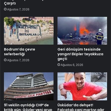
Çarptı
Ağustos 7, 2026
Bodrum’da çevre
Geri dönüşüm tesisinde
seferberliği
yangın! Ekipler teyakkuza
geçti
Ağustos 7, 2026
Ağustos 6, 2026
91 vekilin ayrıldığı CHP’de
Üsküdar’da dehşet!
kritik gün: Gözler yeni grup
Falçatalı cani martıyı ağır