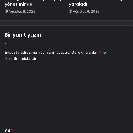
yönetiminde
yaraladı
Ağustos 6, 2026
Ağustos 6, 2026
Bir yanıt yazın
E-posta adresiniz yayınlanmayacak.
Gerekli alanlar
*
ile
işaretlenmişlerdir
Y
o
r
u
m
*
Ad
*