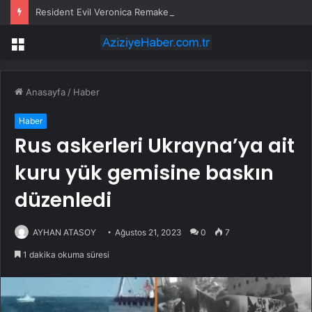
Resident Evil Veronica Remake, Şimdiden 2 Milyon Kez İstek Listesine Eklendi!
Menü
Anasayfa
/
Haber
Haber
Rus askerleri Ukrayna’ya ait
kuru yük gemisine baskın
düzenledi
AYHAN ATASOY
Ağustos 21, 2023
0
7
1 dakika okuma süresi