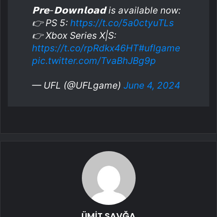
𝗣𝗿𝗲-𝗗𝗼𝘄𝗻𝗹𝗼𝗮𝗱 is available now:
👉 PS 5:
https://t.co/5a0ctyuTLs
👉 Xbox Series X|S:
https://t.co/rpRdkx46HT
#uflgame
pic.twitter.com/TvaBhJBg9p
— UFL (@UFLgame)
June 4, 2024
ÜMİT SAVĞA