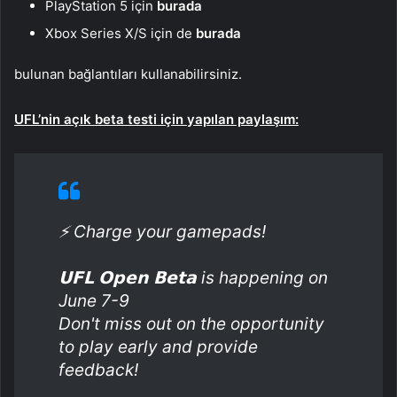
PlayStation 5 için
burada
Xbox Series X/S için de
burada
bulunan bağlantıları kullanabilirsiniz.
UFL’nin açık beta testi için yapılan paylaşım:
⚡️ Charge your gamepads!
⠀
𝗨𝗙𝗟 𝗢𝗽𝗲𝗻 𝗕𝗲𝘁𝗮 is happening on
June 7-9
Don't miss out on the opportunity
to play early and provide
feedback!
⠀