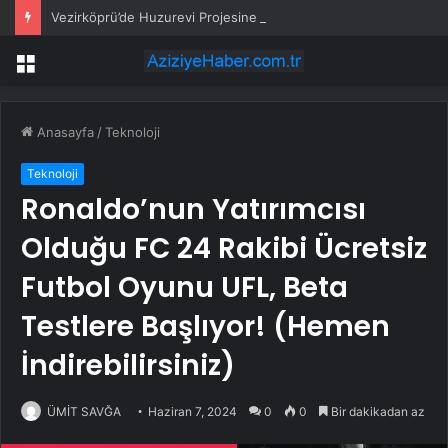
Vezirköprü’de Huzurevi Projesine 192 Milyon TL Destek
Menü
Anasayfa
/
Teknoloji
Teknoloji
Ronaldo’nun Yatırımcısı
Olduğu FC 24 Rakibi Ücretsiz
Futbol Oyunu UFL, Beta
Testlere Başlıyor! (Hemen
İndirebilirsiniz)
ÜMİT SAVĞA
Haziran 7, 2024
0
0
Bir dakikadan az