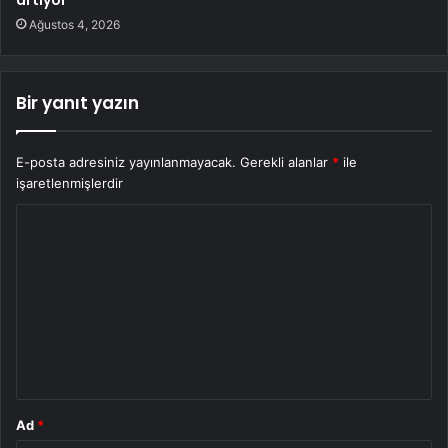
artıyor
Ağustos 4, 2026
Bir yanıt yazın
E-posta adresiniz yayınlanmayacak.
Gerekli alanlar
*
ile
işaretlenmişlerdir
Y
o
r
u
m
*
Ad
*