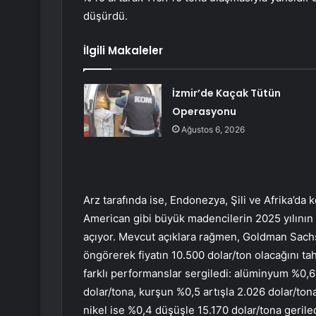
düşürdü.
İlgili Makaleler
İzmir’de Kaçak Tütün
Operasyonu
Ağustos 6, 2026
Arz tarafında ise, Endonezya, Şili ve Afrika’d
American
gibi büyük madencilerin 2025 yılının 
açıyor. Mevcut açıklara rağmen,
Goldman Sach
öngörerek fiyatın 10.500 dolar/ton olacağını tah
farklı performanslar sergiledi: alüminyum %0,6 a
dolar/tona, kurşun %0,5 artışla 2.026 dolar/tona
nikel ise %0,4 düşüşle 15.170 dolar/tona geriled