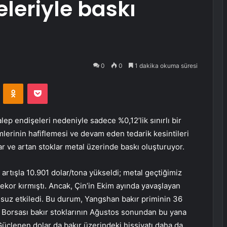
eleriyle baskı
0
0
1 dakika okuma süresi
VKontakte
Odnoklassniki
Pocket
talep endişeleri nedeniyle sadece %0,12’lik sınırlı bir
imlerinin hafiflemesi ve devam eden tedarik kesintileri
r ve artan stoklar metal üzerinde baskı oluşturuyor.
 artışla 10.901 dolar/tona yükseldi; metal geçtiğimiz
 rekor kırmıştı. Ancak, Çin’in Ekim ayında yavaşlayan
lumsuz etkiledi. Bu durum, Yangshan bakır priminin 36
 Borsası bakır stoklarının Ağustos sonundan bu yana
Güçlenen dolar da bakır üzerindeki hissiyatı daha da