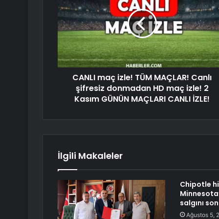
CANLI maç izle! TÜM MAÇLAR! Canlı
şifresiz donmadan HD maç izle! 2
Kasım GÜNÜN MAÇLARI CANLI İZLE!
İlgili Makaleler
Chipotle hi
Minnesota’
salgını so
Ağustos 5, 