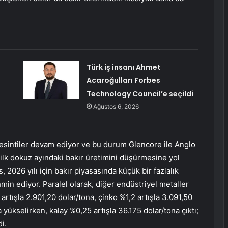
Türk iş insanı Ahmet
Acaroğulları Forbes
Technology Council’e seçildi
Ağustos 6, 2026
a kesintiler devam ediyor ve bu durum
Glencore
ile
Anglo
ilk dokuz ayındaki bakır üretimini düşürmesine yol
s
, 2026 yılı için bakır piyasasında küçük bir fazlalık
min ediyor. Paralel olarak, diğer endüstriyel metaller
rtışla 2.901,20 dolar/tona, çinko %1,2 artışla 3.091,50
 yükselirken, kalay %0,25 artışla 36.175 dolar/tona çıktı;
i.