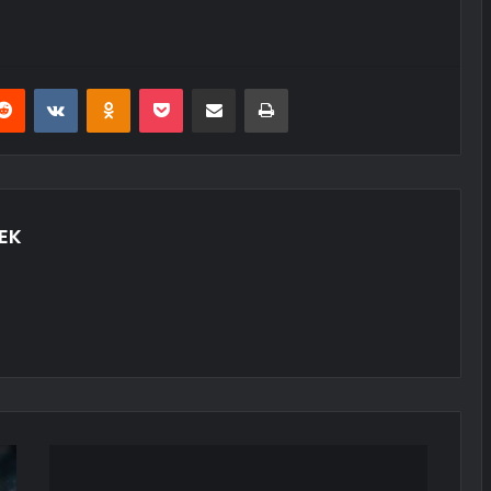
erest
Reddit
VKontakte
Odnoklassniki
Pocket
E-Posta ile paylaş
Yazdır
EK