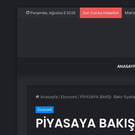
Perşembe, Ağustos 6 2026
Son Dakika Haberleri
ANASAY
Anasayfa
/
Ekonomi
/
PİYASAYA BAKIŞ- Bakır fiyatlar
Ekonomi
PİYASAYA BAKIŞ-