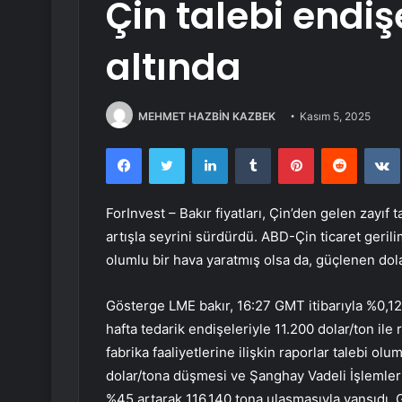
Çin talebi endiş
altında
MEHMET HAZBİN KAZBEK
Kasım 5, 2025
Facebook
Twitter
LinkedIn
Tumblr
Pinterest
Reddit
ForInvest – Bakır fiyatları, Çin’den gelen zayıf 
artışla seyrini sürdürdü. ABD-Çin ticaret geril
olumlu bir hava yaratmış olsa da, güçlenen dola
Gösterge LME
bakır
, 16:27 GMT itibarıyla %0,12
hafta tedarik endişeleriyle 11.200 dolar/ton ile
fabrika faaliyetlerine ilişkin raporlar talebi o
dolar/tona düşmesi ve Şanghay Vadeli İşlemler
%45 artarak 116.140 tona ulaşmasıyla yansıdı. 