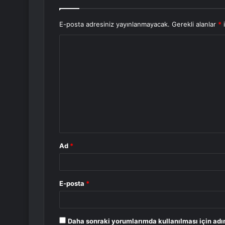
E-posta adresiniz yayınlanmayacak.
Gerekli alanlar
*
i
Y
o
r
u
m
*
Ad
*
E-posta
*
Daha sonraki yorumlarımda kullanılması için adı