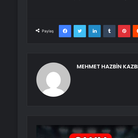
Facebook
Twitter
LinkedIn
Tumblr
Pint
Paylaş
MEHMET HAZBİN KAZB