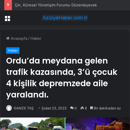
Çin, Küresel Yönetişim Forumu Düzenleyecek
Menü
Anasayfa
/
Haber
Haber
Ordu’da meydana gelen
trafik kazasında, 3’ü çocuk
4 kişilik depremzede aile
yaralandı.
GAMZE TAŞ
Şubat 23, 2023
0
8
Bir dakikadan az