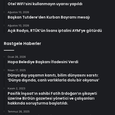
Otel WiFi’sini kullanmayın uyarısı yapıldı
Ağustos 10, 2026
Başkan Tutdere’den Kurban Bayramı mesajı
Ağustos 10, 2026
Açık Radyo, RTÜK’ün lisans iptalini AYM’ye götürdü
Rastgele Haberler
Ocak 26, 2026
Hopa Belediye Başkanı İfadesini Verdi
Nisan 17, 2025
Dünya dışı yaşamın kanıtı, bilim dünyasını sarstı:
‘Dünya dışında, canlı varlıklarla dolu bir okyanus’
Kasım 2, 2023
Pasifik İnşaat’ın sahibi Fatih Erdoğan’ın şikayeti
üzerine BirGün gazetesi yönetici ve çalışanları
hakkında soruşturma başlatıldı.
Temmuz 26, 2025