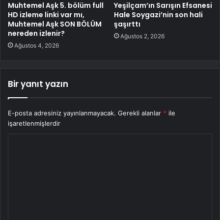
Muhtemel Aşk 5. bölüm full
Yeşilçam’ın Sarışın Efsanesi
HD izleme linki var mı,
Hale Soygazi’nin son hali
Muhtemel Aşk SON BÖLÜM
şaşırttı
nereden izlenir?
Ağustos 2, 2026
Ağustos 4, 2026
Bir yanıt yazın
E-posta adresiniz yayınlanmayacak.
Gerekli alanlar
*
ile
işaretlenmişlerdir
Y
o
r
u
m
*