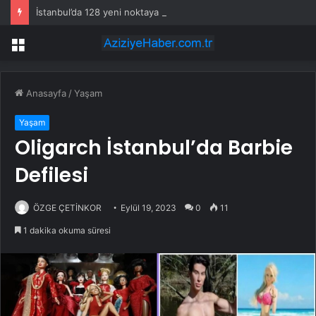
İstanbul’da 128 yeni noktaya daha EDS geliyor
Menü
Anasayfa
/
Yaşam
Yaşam
Oligarch İstanbul’da Barbie
Defilesi
ÖZGE ÇETİNKOR
Eylül 19, 2023
0
11
1 dakika okuma süresi