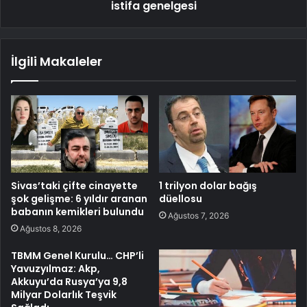
istifa genelgesi
İlgili Makaleler
Sivas’taki çifte cinayette
1 trilyon dolar bağış
şok gelişme: 6 yıldır aranan
düellosu
babanın kemikleri bulundu
Ağustos 7, 2026
Ağustos 8, 2026
TBMM Genel Kurulu… CHP’li
Yavuzyılmaz: Akp,
Akkuyu’da Rusya’ya 9,8
Milyar Dolarlık Teşvik