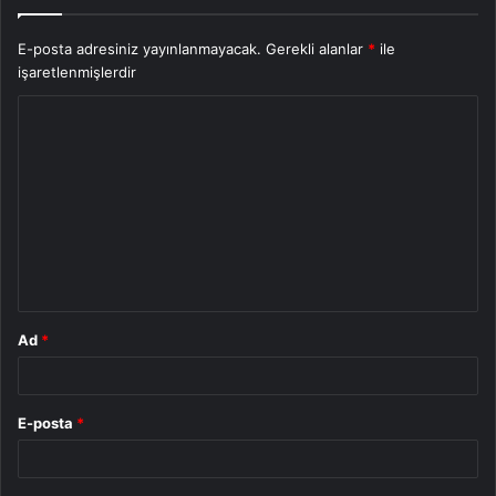
E-posta adresiniz yayınlanmayacak.
Gerekli alanlar
*
ile
işaretlenmişlerdir
Y
o
r
u
m
*
Ad
*
E-posta
*