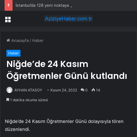
İstanbul’da 128 yeni noktaya daha EDS geliyor
Menü
Anasayfa
/
Haber
Haber
Niğde’de 24 Kasım
Öğretmenler Günü kutlandı
AYHAN ATASOY
Kasım 24, 2022
0
14
1 dakika okuma süresi
Niğde’de 24 Kasım Öğretmenler Günü dolayısıyla tören
düzenlendi.