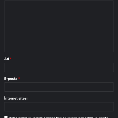
Y
o
r
u
m
*
Ad
*
E-posta
*
İnternet sitesi