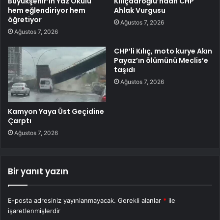
Büyükşehir’in Yaz Okulu
Kılıçdaroğlu’ndan CHP
hem eğlendiriyor hem
Ahlak Vurgusu
öğretiyor
Ağustos 7, 2026
Ağustos 7, 2026
CHP’li Kılıç, moto kurye Akın
Payaz’ın ölümünü Meclis’e
taşıdı
Ağustos 7, 2026
Kamyon Yaya Üst Geçidine
Çarptı
Ağustos 7, 2026
Bir yanıt yazın
E-posta adresiniz yayınlanmayacak.
Gerekli alanlar
*
ile
işaretlenmişlerdir