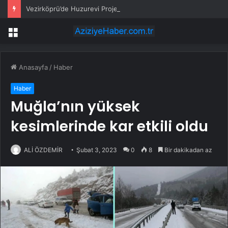
Vezirköprü’de Huzurevi Projesine 192 Milyon TL Destek
Menü
Anasayfa
/
Haber
Haber
Muğla’nın yüksek
kesimlerinde kar etkili oldu
ALİ ÖZDEMİR
Şubat 3, 2023
0
8
Bir dakikadan az