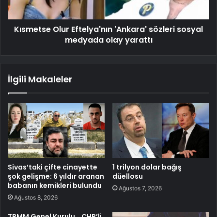
Kısmetse Olur Eftelya'nın 'Ankara' sözleri sosyal
medyada olay yarattı
İlgili Makaleler
Sivas’taki çifte cinayette
1 trilyon dolar bağış
şok gelişme: 6 yıldır aranan
düellosu
babanın kemikleri bulundu
Ağustos 7, 2026
Ağustos 8, 2026
TBMM Genel Kurulu… CHP’li