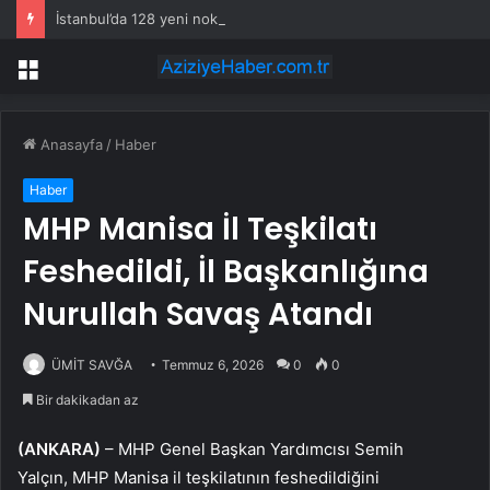
İstanbul’da 128 yeni noktaya daha EDS geliyor
Menü
Anasayfa
/
Haber
Haber
MHP Manisa İl Teşkilatı
Feshedildi, İl Başkanlığına
Nurullah Savaş Atandı
ÜMİT SAVĞA
Temmuz 6, 2026
0
0
Bir dakikadan az
(ANKARA)
– MHP Genel Başkan Yardımcısı Semih
Yalçın, MHP Manisa il teşkilatının feshedildiğini