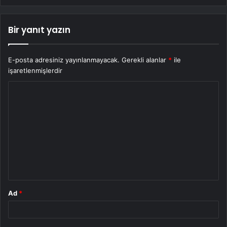
Bir yanıt yazın
E-posta adresiniz yayınlanmayacak.
Gerekli alanlar
*
ile
işaretlenmişlerdir
Y
o
r
u
m
*
Ad
*