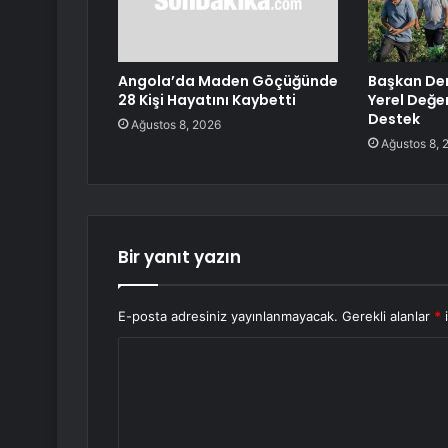
Angola’da Maden Göçüğünde
Başkan Den
28 Kişi Hayatını Kaybetti
Yerel Değe
Destek
Ağustos 8, 2026
Ağustos 8, 
Bir yanıt yazın
E-posta adresiniz yayınlanmayacak.
Gerekli alanlar
*
i
Y
o
r
u