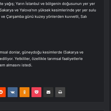
kte yağış; Yarın İstanbul ve bölgenin doğusunun yer yer
i, Sakarya ve Yalova’nın yüksek kesimlerinde yer yer sulu
lı ve Çarşamba günü kuzey yönlerden kuvvetli, Salı
ımsal donlar, güneydoğu kesimlerde (Sakarya ve
iliyor. Yetkililer, özellikle tarımsal faaliyetlerle
em almasını istedi.
erest
Reddit
VKontakte
Odnoklassniki
Pocket
E-Posta ile paylaş
Yazdır