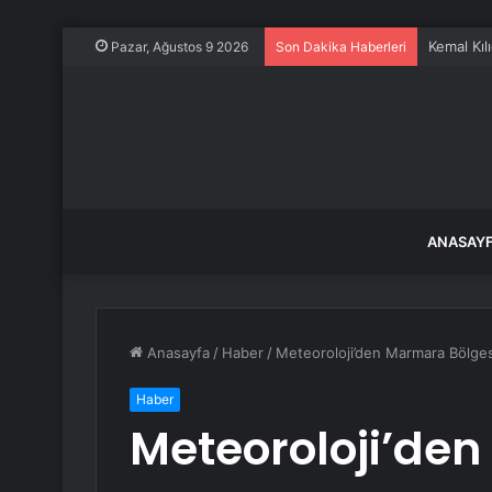
Kemal Kılı
Pazar, Ağustos 9 2026
Son Dakika Haberleri
ANASAY
Anasayfa
/
Haber
/
Meteoroloji’den Marmara Bölgesi i
Haber
Meteoroloji’de