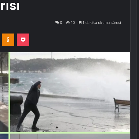
rısı
0
10
1 dakika okuma süresi
VKontakte
Odnoklassniki
Pocket