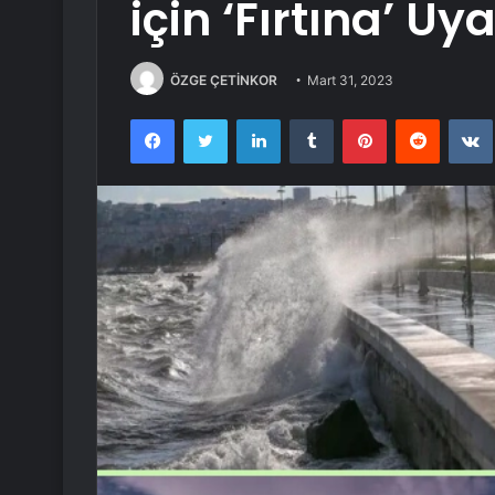
için ‘Fırtına’ Uya
ÖZGE ÇETİNKOR
Mart 31, 2023
Facebook
Twitter
LinkedIn
Tumblr
Pinterest
Reddit