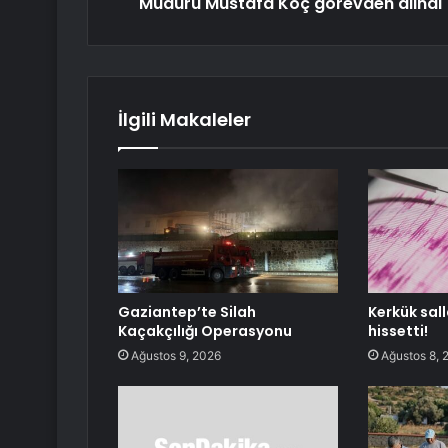
Müdürü Mustafa Koç görevden alındı
İlgili Makaleler
Gaziantep’te Silah
Kerkük sall
Kaçakçılığı Operasyonu
hissetti!
Ağustos 9, 2026
Ağustos 8, 