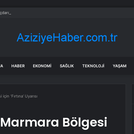
çdaroğlu, AKP’li isimle birlikte nikah şahitliği yaptı
FA
HABER
EKONOMI
SAĞLIK
TEKNOLOJI
YAŞAM
çin ‘Fırtına’ Uyarısı
n Marmara Bölgesi