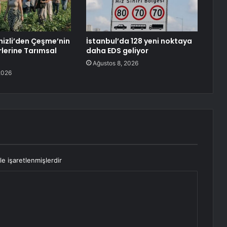
izli’den Çeşme’nin
İstanbul’da 128 yeni noktaya
rlerine Tarımsal
daha EDS geliyor
Ağustos 8, 2026
2026
le işaretlenmişlerdir