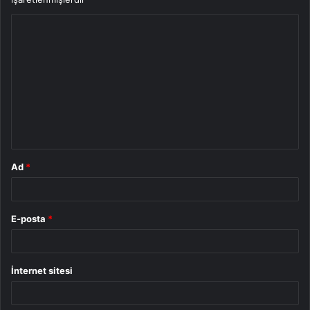
Y
o
r
u
m
*
Ad
*
E-posta
*
İnternet sitesi