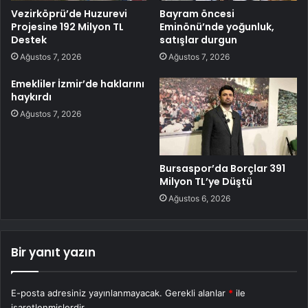
Vezirköprü’de Huzurevi
Bayram öncesi
Projesine 192 Milyon TL
Eminönü’nde yoğunluk,
Destek
satışlar durgun
Ağustos 7, 2026
Ağustos 7, 2026
Emekliler İzmir’de haklarını
haykırdı
Ağustos 7, 2026
Bursaspor’da Borçlar 391
Milyon TL’ye Düştü
Ağustos 6, 2026
Bir yanıt yazın
E-posta adresiniz yayınlanmayacak.
Gerekli alanlar
*
ile
işaretlenmişlerdir