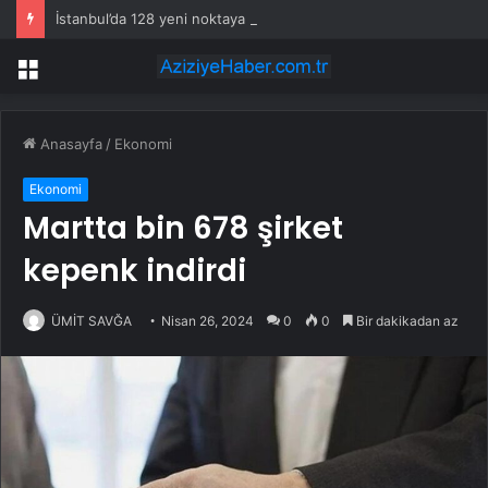
İstanbul’da 128 yeni noktaya daha EDS geliyor
Menü
Anasayfa
/
Ekonomi
Ekonomi
Martta bin 678 şirket
kepenk indirdi
ÜMİT SAVĞA
Nisan 26, 2024
0
0
Bir dakikadan az