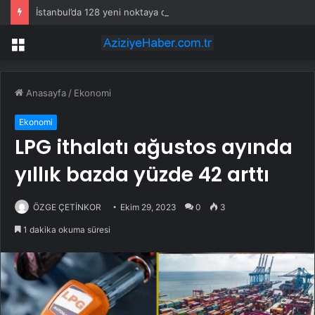
İstanbul’da 128 yeni noktaya daha EDS geliyor
Menü
Anasayfa
/
Ekonomi
Ekonomi
LPG ithalatı ağustos ayında
yıllık bazda yüzde 42 arttı
ÖZGE ÇETİNKOR
Ekim 29, 2023
0
3
1 dakika okuma süresi