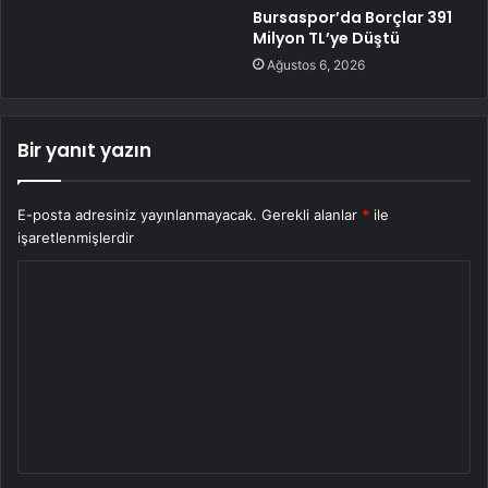
Bursaspor’da Borçlar 391
Milyon TL’ye Düştü
Ağustos 6, 2026
Bir yanıt yazın
E-posta adresiniz yayınlanmayacak.
Gerekli alanlar
*
ile
işaretlenmişlerdir
Y
o
r
u
m
*