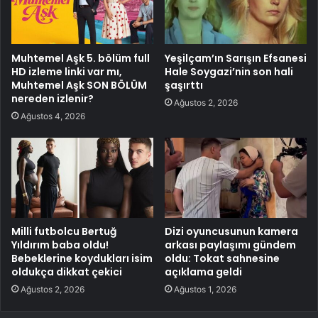
Muhtemel Aşk 5. bölüm full
Yeşilçam’ın Sarışın Efsanesi
HD izleme linki var mı,
Hale Soygazi’nin son hali
Muhtemel Aşk SON BÖLÜM
şaşırttı
nereden izlenir?
Ağustos 2, 2026
Ağustos 4, 2026
Milli futbolcu Bertuğ
Dizi oyuncusunun kamera
Yıldırım baba oldu!
arkası paylaşımı gündem
Bebeklerine koydukları isim
oldu: Tokat sahnesine
oldukça dikkat çekici
açıklama geldi
Ağustos 2, 2026
Ağustos 1, 2026