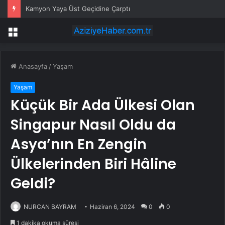
Kamyon Yaya Üst Geçidine Çarptı
Menü
Anasayfa
/
Yaşam
Yaşam
Küçük Bir Ada Ülkesi Olan
Singapur Nasıl Oldu da
Asya’nın En Zengin
Ülkelerinden Biri Hâline
Geldi?
NURCAN BAYRAM
Haziran 6, 2024
0
0
1 dakika okuma süresi