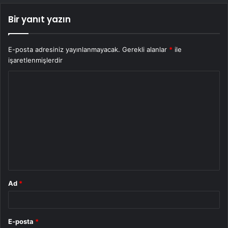
Bir yanıt yazın
E-posta adresiniz yayınlanmayacak.
Gerekli alanlar
*
ile
işaretlenmişlerdir
Y
o
r
u
m
*
Ad
*
E-posta
*