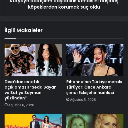
Kuryeye adli işlem başlatıldı! Kendisini başıboş
köpeklerden korumak suç oldu
İlgili Makaleler
Diva’dan estetik
Rihanna’nın Türkiye merakı
açıklaması! “Seda Sayan
sürüyor: Önce Ankara
ve Safiye Soyman
şimdi Eskişehir hamlesi
yüzünden”
Ağustos 5, 2026
Ağustos 6, 2026