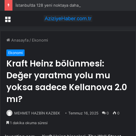
İstanbul’da 128 yeni noktaya daha EDS geliyor
Menü
Anasayfa
/
Ekonomi
Ekonomi
Kraft Heinz bölünmesi:
Değer yaratma yolu mu
yoksa sadece Kellanova 2.0
mı?
MEHMET HAZBİN KAZBEK
Temmuz 16, 2025
0
0
1 dakika okuma süresi