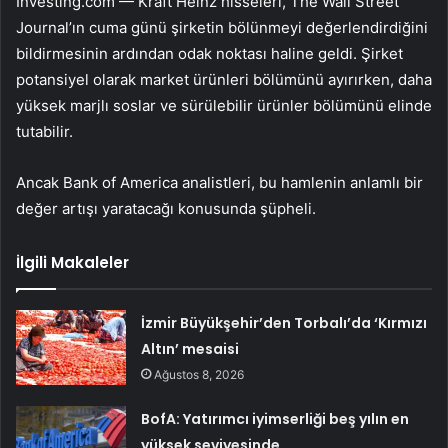
Investing.com — Kraft Heinz hisseleri, The Wall Street
Journal’ın cuma günü şirketin bölünmeyi değerlendirdiğini
bildirmesinin ardından odak noktası haline geldi. Şirket
potansiyel olarak market ürünleri bölümünü ayırırken, daha
yüksek marjlı soslar ve sürülebilir ürünler bölümünü elinde
tutabilir.
Ancak Bank of America analistleri, bu hamlenin anlamlı bir
değer artışı yaratacağı konusunda şüpheli.
İlgili Makaleler
İzmir Büyükşehir’den Torbalı’da ‘Kırmızı
Altın’ mesaisi
Ağustos 8, 2026
BofA: Yatırımcı iyimserliği beş yılın en
yüksek seviyesinde