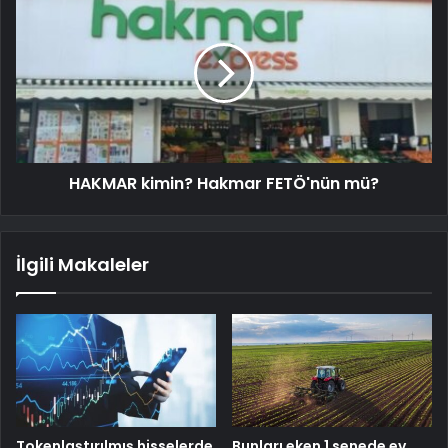
HAKMAR kimin? Hakmar FETÖ'nün mü?
İlgili Makaleler
Tokenlaştırılmış hisselerde
Bunları eken 1 senede ev