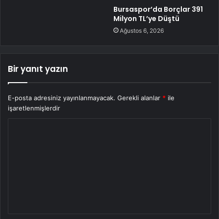
Bursaspor’da Borçlar 391
Milyon TL’ye Düştü
Ağustos 6, 2026
Bir yanıt yazın
E-posta adresiniz yayınlanmayacak.
Gerekli alanlar
*
ile
işaretlenmişlerdir
Y
o
r
u
m
*