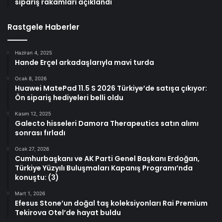
sipariş rakamları açıklandı
Rastgele Haberler
Haziran 4, 2025
Hande Erçel arkadaşlarıyla mavi turda
Ocak 8, 2026
Huawei MatePad 11.5 S 2026 Türkiye’de satışa çıkıyor:
Ön sipariş hediyeleri belli oldu
Kasım 12, 2025
Galecto hisseleri Damora Therapeutics satın alımı
sonrası fırladı
Ocak 27, 2026
Cumhurbaşkanı ve AK Parti Genel Başkanı Erdoğan,
Türkiye Yüzyılı Buluşmaları Kapanış Programı’nda
konuştu: (3)
Mart 1, 2026
Efesus Stone’un doğal taş koleksiyonları Rai Premium
Tekirova Otel’de hayat buldu