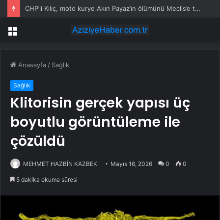
CHP’li Kılıç, moto kurye Akın Payaz’ın ölümünü Meclis’e taşıdı
Menü
Anasayfa
/
Sağlık
Sağlık
Klitorisin gerçek yapısı üç
boyutlu görüntüleme ile
çözüldü
MEHMET HAZBİN KAZBEK
Mayıs 16, 2026
0
0
5 dakika okuma süresi