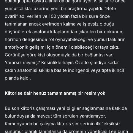
edildiği tıpta başka alanlarda da görülüyor. Kısa süre önce
yumurtalıklar üzerine yeni bir araştırma yapıldı: “Rete
ovarii” adı verilen ve 100 yıldan fazla bir süre önce
tanımlanan ancak evrimden kalma ve işlevsiz olduğu
düşünülerek anatomi kitaplarından çıkarılan bir dokunun,
hormon dengesinde rol oynayabileceği ve yumurtalıkların
embriyonik gelişimi için önemli olabileceği ortaya çıktı.
Görünüşe göre kist oluşumuyla da bir bağlantısı var.
Yararsız mıymış? Kesinlikle hayır. Özetle şimdiye kadar
kadın anatomisi sıklıkla basite indirgendi veya tıpta ikincil
planda kaldı.
Klitorise dair henüz tamamlanmış bir resim yok
Bu son klitoris çalışması yeni bilgiler sağlanmasına katkıda
bulunduysa da mevcut tüm soruları yanıtlamıyor.
Kamuoyunda bu çalışma klitoris sinirlerinin ilk “eksiksiz
sunumu” olarak tanımlansa da projenin yöneticisi Lee buna