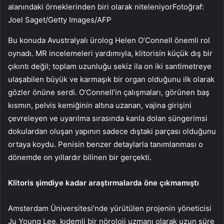
alanındaki örneklerinden biri olarak niteleniyorFotoğraf:
Joel Saget/Getty Images/AFP
Bu konuda Avustralyalı ürolog Helen O’Connell önemli rol
oynadı. MR incelemeleri yardımıyla, klitorisin küçük dış bir
çıkıntı değil; toplam uzunluğu sekiz ila on iki santimetreye
ulaşabilen büyük ve karmaşık bir organ olduğunu ilk olarak
gözler önüne serdi. O’Connell’in çalışmaları, görünen baş
kısmın, pelvis kemiğinin altına uzanan, vajina girişini
çevreleyen ve uyarılma sırasında kanla dolan süngerimsi
dokulardan oluşan yapının sadece dıştaki parçası olduğunu
ortaya koydu. Penisin benzer detaylarla tanımlanması o
dönemde on yıllardır bilinen bir gerçekti.
Klitoris şimdiye kadar araştırmalarda öne çıkmamıştı
Amsterdam Üniversitesi’nde yürütülen projenin yöneticisi
Ju Young Lee, kıdemli bir nöroloji uzmanı olarak uzun süre