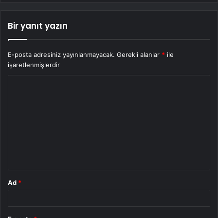
Bir yanıt yazın
E-posta adresiniz yayınlanmayacak.
Gerekli alanlar
*
ile
işaretlenmişlerdir
Y
o
r
u
m
*
Ad
*