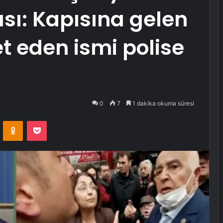
ısı: Kapısına gelen
t eden ismi polise
0
7
1 dakika okuma süresi
VKontakte
Odnoklassniki
Pocket