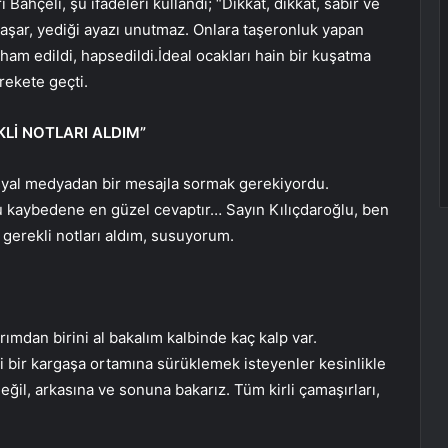
ahçeli, şu ifadeleri kullandı; “Dikkat, dikkat, sabır ve
yaşar, yediği ayazı unutmaz. Onlara taşeronluk yapan
 itham edildi, hapsedildi.İdeal ocakları hain bir kuşatma
arekete geçti.
Lİ NOTLARI ALDIM”
syal medyadan bir mesajla sormak gerekiyordu.
u kaybedene en güzel cevaptır… Sayın Kılıçdaroğlu, ben
 gerekli notları aldım, susuyorum.
rımdan birini al bakalım kalbinde kaç kalp var.
i bir kargaşa ortamına sürüklemek isteyenler kesinlikle
eğil, arkasına ve sonuna bakarız. Tüm kirli çamaşırları,