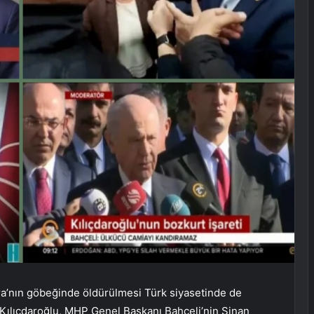
kara’nın göbeğinde öldürülmesi Türk siyasetinde de
Kılıçdaroğlu, MHP Genel Başkanı Bahçeli’nin Sinan