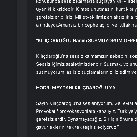
konusunda sessiz kalmakla suçlayan MHP lideri B
uyanıklık kaidedir. Kimse unutmasın, kurt kışı 
şerefsizler biliriz. Milletvekilimiz ahlaksızlıkla
altındaydı.Amansız bir cephe açıldı ve ittifak h
“KILIÇDAROĞLU Hanım SUSMUYORUM GEREK
Kılıçdaroğlu’na sessiz kalmamızın sebebini so
Sessizliğimiz asaletimizdendir. Susmak, yolun
susmuyorum, asılsız suçlamalarınızı izledim ve
HODRİ MEYDANI KILIÇDAROĞLU’YA
Sayın Kılıçdaroğlu’na sesleniyorum. Gel evlatla
Provokatif provokasyonlara kapalıyız. Türkiye’y
şerefsizlerdir. Oynamayacağız. Bir işin önüne d
gavur eklerini tek tek teşhis ediyoruz.”