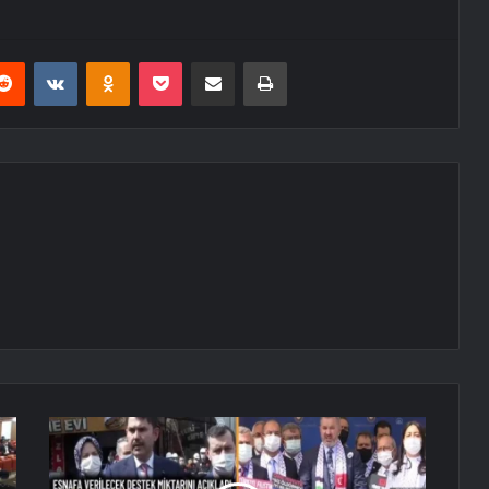
erest
Reddit
VKontakte
Odnoklassniki
Pocket
E-Posta ile paylaş
Yazdır