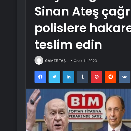
Sinan Ateş çağr
polislere hakare
teslim edin
GAMZE TAŞ
Ocak 11, 2023
Facebook
Twitter
LinkedIn
Tumblr
Pinterest
Reddit