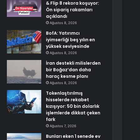
& Flip 8 rekora koşuyor:
Ön sipariş rakamları
açıklandı
Ağustos 8, 2026
BofA: Yatırımcı
iyimserliği beş yılın en
yüksek seviyesinde
Ağustos 8, 2026
İran destekli milislerden
bir Boğaz’dan daha
haraç kesme planı
Ağustos 8, 2026
Tokenlaştırılmış
hisselerde rekabet
kızışıyor: 50 bin dolarlık
işlemlerde dikkat çeken
fark
Ağustos 7, 2026
Bunları eken 1 senede ev