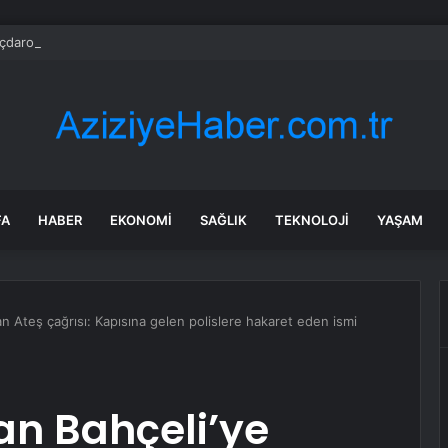
çdaroğlu, AKP’li isimle birlikte nikah şahitliği yaptı
FA
HABER
EKONOMI
SAĞLIK
TEKNOLOJI
YAŞAM
an Ateş çağrısı: Kapısına gelen polislere hakaret eden ismi
an Bahçeli’ye