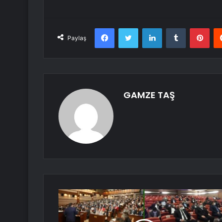
Facebook
Twitter
LinkedIn
Tumblr
Pint
Paylaş
GAMZE TAŞ