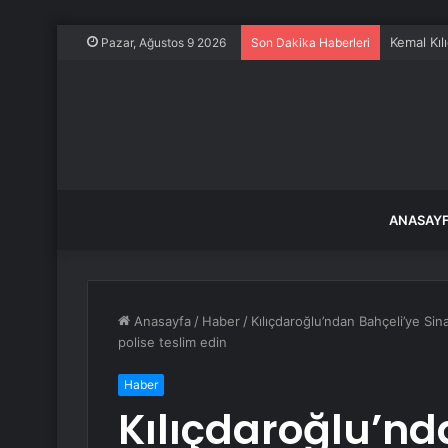
Kemal Kılı
Pazar, Ağustos 9 2026
Son Dakika Haberleri
ANASAY
Anasayfa
/
Haber
/
Kılıçdaroğlu’ndan Bahçeli’ye Sin
polise teslim edin
Haber
Kılıçdaroğlu’nd