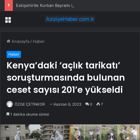
Eskişehir’de Kurban Bayramı Kutlaması
Menü
Anasayfa
/
Haber
Haber
Kenya’daki ‘açlık tarikatı’
soruşturmasında bulunan
ceset sayısı 201’e yükseldi
ÖZGE ÇETİNKOR
Haziran 6, 2023
0
7
1 dakika okuma süresi