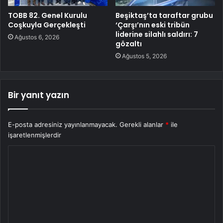
TOBB 82. Genel Kurulu
Beşiktaş’ta taraftar grubu
Coşkuyla Gerçekleşti
‘Çarşı’nın eski tribün
liderine silahlı saldırı: 7
Ağustos 6, 2026
gözaltı
Ağustos 5, 2026
Bir yanıt yazın
E-posta adresiniz yayınlanmayacak.
Gerekli alanlar
*
ile
işaretlenmişlerdir
Y
o
r
u
m