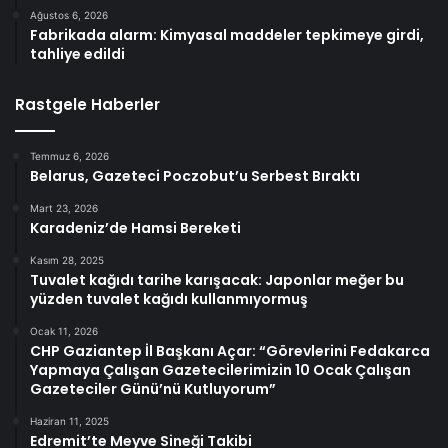
Ağustos 6, 2026
Fabrikada alarm: Kimyasal maddeler tepkimeye girdi,
tahliye edildi
Rastgele Haberler
Temmuz 6, 2026
Belarus, Gazeteci Poczobut’u Serbest Bıraktı
Mart 23, 2026
Karadeniz’de Hamsi Bereketi
Kasım 28, 2025
Tuvalet kağıdı tarihe karışacak: Japonlar meğer bu
yüzden tuvalet kağıdı kullanmıyormuş
Ocak 11, 2026
CHP Gaziantep İl Başkanı Açar: “Görevlerini Fedakarca
Yapmaya Çalışan Gazetecilerimizin 10 Ocak Çalışan
Gazeteciler Günü’nü Kutluyorum”
Haziran 11, 2025
Edremit’te Meyve Sineği Takibi