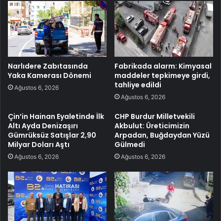
Narlıdere Zabıtasında
Fabrikada alarm: Kimyasal
Yaka Kamerası Dönemi
maddeler tepkimeye girdi,
tahliye edildi
Ağustos 6, 2026
Ağustos 6, 2026
Çin’in Hainan Eyaletinde İlk
CHP Burdur Milletvekili
Altı Ayda Denizaşırı
Akbulut: Üreticimizin
Gümrüksüz Satışlar 2,90
Arpadan, Buğdaydan Yüzü
Milyar Doları Aştı
Gülmedi
Ağustos 6, 2026
Ağustos 6, 2026