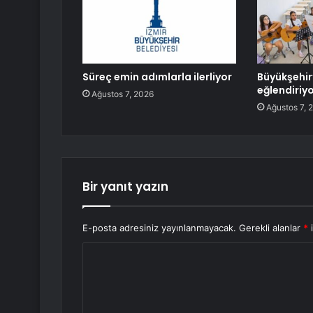
Süreç emin adımlarla ilerliyor
Büyükşehir
eğlendiriy
Ağustos 7, 2026
Ağustos 7, 
Bir yanıt yazın
E-posta adresiniz yayınlanmayacak.
Gerekli alanlar
*
i
Y
o
r