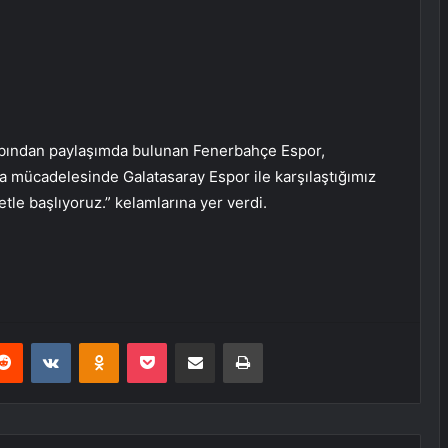
sabından paylaşımda bulunan Fenerbahçe Espor,
 mücadelesinde Galatasaray Espor ile karşılaştığımız
tle başlıyoruz.” kelamlarına yer verdi.
erest
Reddit
VKontakte
Odnoklassniki
Pocket
E-Posta ile paylaş
Yazdır