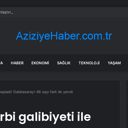
laştırılmış hisselerde rekabet kızışıyor: 50 bin dolarlık işlemlerde dikkat
FA
HABER
EKONOMI
SAĞLIK
TEKNOLOJI
YAŞAM
başladı! Galatasaray’ı 46 sayı fark ile yendi
bi galibiyeti ile