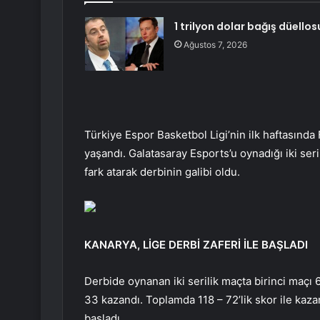
1 trilyon dolar bağış düellos
Ağustos 7, 2026
Türkiye Espor Basketbol Ligi’nin ilk haftasınd
yaşandı. Galatasaray Esports’u oynadığı iki se
fark atarak derbinin galibi oldu.
KANARYA, LİGE DERBİ ZAFERİ İLE BAŞLADI
Derbide oynanan iki serilik maçta birinci maçı
33 kazandı. Toplamda 118 – 72’lik skor ile kazana
başladı.