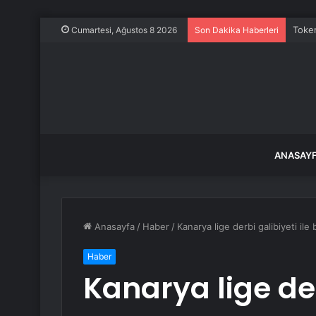
Token
Cumartesi, Ağustos 8 2026
Son Dakika Haberleri
ANASAY
Anasayfa
/
Haber
/
Kanarya lige derbi galibiyeti ile 
Haber
Kanarya lige der