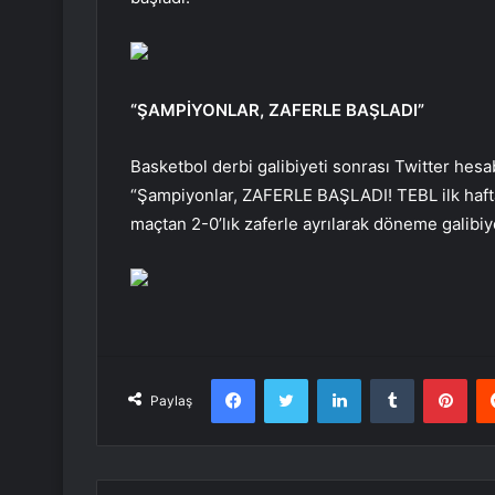
“ŞAMPİYONLAR, ZAFERLE BAŞLADI”
Basketbol derbi galibiyeti sonrası Twitter he
“Şampiyonlar, ZAFERLE BAŞLADI! TEBL ilk hafta
maçtan 2-0’lık zaferle ayrılarak döneme galibiye
Facebook
Twitter
LinkedIn
Tumblr
Pint
Paylaş