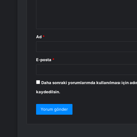
u
m
*
Ad
*
E-posta
*
Daha sonraki yorumlarımda kullanılması için adı
kaydedilsin.