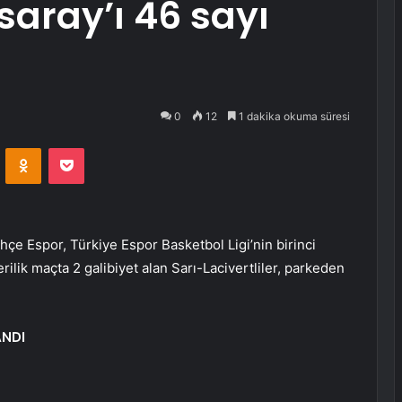
saray’ı 46 sayı
0
12
1 dakika okuma süresi
VKontakte
Odnoklassniki
Pocket
çe Espor, Türkiye Espor Basketbol Ligi’nin birinci
erilik maçta 2 galibiyet alan Sarı-Lacivertliler, parkeden
ANDI