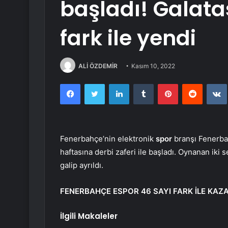
başladı! Galata
fark ile yendi
ALİ ÖZDEMİR
Kasım 10, 2022
Facebook
Twitter
LinkedIn
Tumblr
Pinterest
Reddit
Fenerbahçe’nin elektronik
spor
branşı Fenerbah
haftasına derbi zaferi ile başladı. Oynanan iki s
galip ayrıldı.
FENERBAHÇE ESPOR 46 SAYI FARK İLE KAZ
İlgili Makaleler