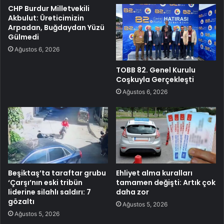
CHP Burdur Milletvekili
Akbulut: Üreticimizin
Arpadan, Buğdaydan Yüzü
Gülmedi
Ağustos 6, 2026
TOBB 82. Genel Kurulu
Coşkuyla Gerçekleşti
Ağustos 6, 2026
Beşiktaş’ta taraftar grubu
Ehliyet alma kuralları
‘Çarşı’nın eski tribün
tamamen değişti: Artık çok
liderine silahlı saldırı: 7
daha zor
gözaltı
Ağustos 5, 2026
Ağustos 5, 2026