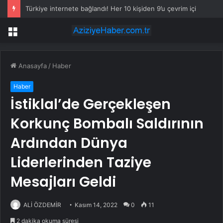
Türkiye internete bağlandı! Her 10 kişiden 9’u çevrim içi
Menü
Anasayfa
/
Haber
Haber
İstiklal’de Gerçekleşen
Korkunç Bombalı Saldırının
Ardından Dünya
Liderlerinden Taziye
Mesajları Geldi
ALİ ÖZDEMİR
Kasım 14, 2022
0
11
2 dakika okuma süresi