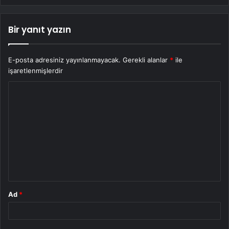
Bir yanıt yazın
E-posta adresiniz yayınlanmayacak.
Gerekli alanlar
*
ile
işaretlenmişlerdir
Y
o
r
u
m
*
Ad
*