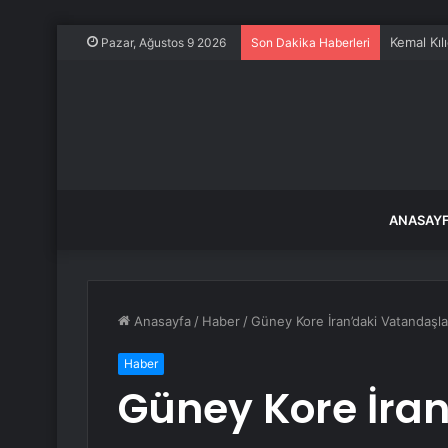
Kemal Kılı
Pazar, Ağustos 9 2026
Son Dakika Haberleri
ANASAY
Anasayfa
/
Haber
/
Güney Kore İran’daki Vatandaşlar
Haber
Güney Kore İran