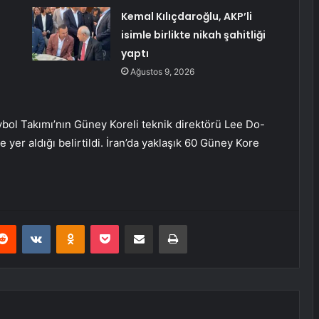
Kemal Kılıçdaroğlu, AKP’li
isimle birlikte nikah şahitliği
yaptı
Ağustos 9, 2026
eybol Takımı’nın Güney Koreli teknik direktörü Lee Do-
 yer aldığı belirtildi. İran’da yaklaşık 60 Güney Kore
erest
Reddit
VKontakte
Odnoklassniki
Pocket
E-Posta ile paylaş
Yazdır