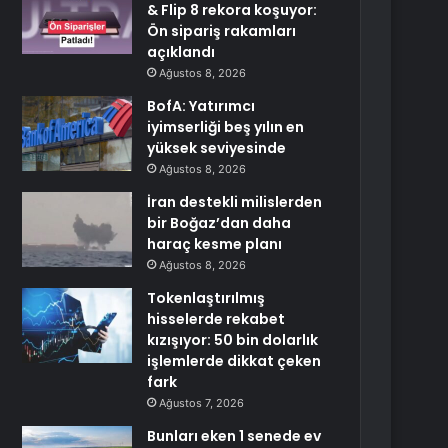
& Flip 8 rekora koşuyor:
Ön sipariş rakamları
açıklandı
Ağustos 8, 2026
BofA: Yatırımcı
iyimserliği beş yılın en
yüksek seviyesinde
Ağustos 8, 2026
İran destekli milislerden
bir Boğaz’dan daha
haraç kesme planı
Ağustos 8, 2026
Tokenlaştırılmış
hisselerde rekabet
kızışıyor: 50 bin dolarlık
işlemlerde dikkat çeken
fark
Ağustos 7, 2026
Bunları eken 1 senede ev