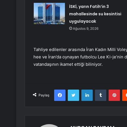
İSKİ, yarın Fatih’in 3
mahallesinde su kesintisi
uygulayacak
Ağustos 9, 2026
Tahliye edilenler arasında İran Kadın Milli Vol
hee ve İran’da oynayan futbolcu Lee Ki-je’nin de
vatandaşının ikamet ettiği biliniyor.
Facebook
Twitter
LinkedIn
Tumblr
Pint
Paylaş