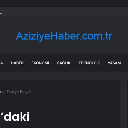
çdaroğlu, AKP’li isimle birlikte nikah şahitliği yaptı
FA
HABER
EKONOMI
SAĞLIK
TEKNOLOJI
YAŞAM
ını Tahliye Ediyor
’daki