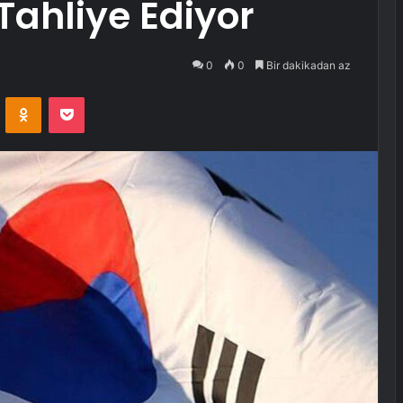
Tahliye Ediyor
0
0
Bir dakikadan az
VKontakte
Odnoklassniki
Pocket