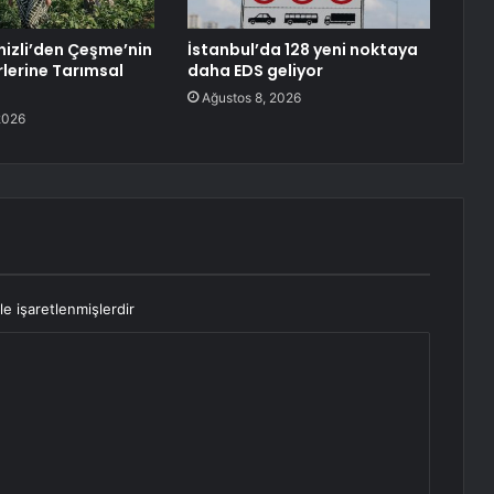
izli’den Çeşme’nin
İstanbul’da 128 yeni noktaya
rlerine Tarımsal
daha EDS geliyor
Ağustos 8, 2026
2026
le işaretlenmişlerdir