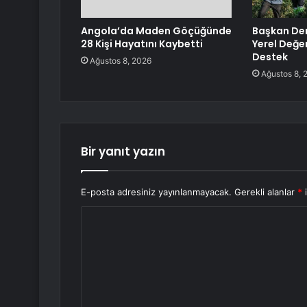
Angola’da Maden Göçüğünde
Başkan Den
28 Kişi Hayatını Kaybetti
Yerel Değe
Destek
Ağustos 8, 2026
Ağustos 8, 
Bir yanıt yazın
E-posta adresiniz yayınlanmayacak.
Gerekli alanlar
*
i
Y
o
r
u
m