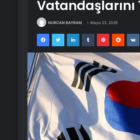
Vatandaşlarını 
NURCAN BAYRAM
Mayıs 23, 2026
Facebook
Twitter
LinkedIn
Tumblr
Pinterest
Reddit