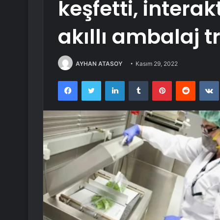
keşfetti, interak
akıllı ambalaj t
AYHAN ATASOY
Kasım 29, 2022
Facebook
Twitter
LinkedIn
Tumblr
Pinterest
Reddit