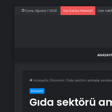
Vezirköp
Cuma, Ağustos 7 2026
Son Dakika Haberleri
ANASAY
Anasayfa
/
Ekonomi
/
Gıda sektörü ambalajı yeniden k
Ekonomi
Gıda sektörü a