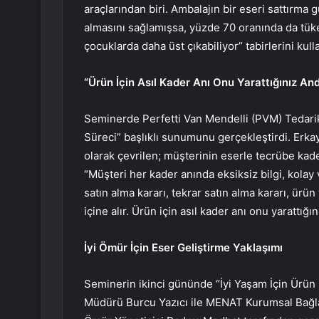
araçlarından biri. Ambalajın bir eseri sattırma 
almasını sağlamışsa, yüzde 70 oranında da tüket
çocuklarda daha üst çıkabiliyor” tabirlerini kull
“Ürün İçin Asıl Kader Anı Onu Yarattığınız And
Seminerde Perfetti Van Mendelli (PVM) Tedarik 
Süreci” başlıklı sunumunu gerçekleştirdi. Erk
olarak çevrilen; müşterinin eserle tecrübe kade
“Müşteri her kader anında eksiksiz bilgi, kolay 
satın alma kararı, tekrar satın alma kararı, ür
içine alır. Ürün için asıl kader anı onu yarattığın
İyi Ömür İçin Eser Geliştirme Yaklaşımı
Seminerin ikinci gününde “İyi Yaşam İçin Ürün 
Müdürü Burcu Yazıcı ile MENAT Kurumsal Bağl