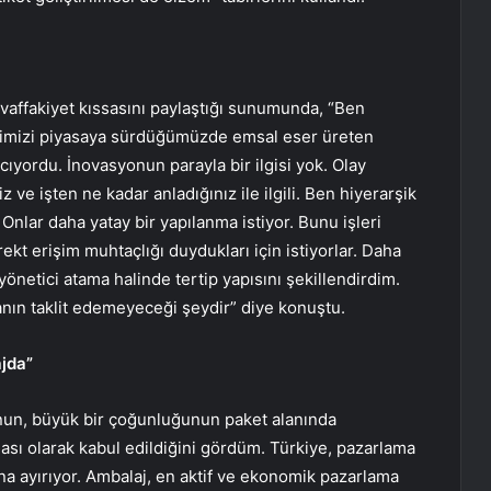
muvaffakiyet kıssasını paylaştığı sunumunda, “Ben
erimizi piyasaya sürdüğümüzde emsal eser üreten
cıyordu. İnovasyonun parayla bir ilgisi yok. Olay
iz ve işten ne kadar anladığınız ile ilgili. Ben hiyerarşik
Onlar daha yatay bir yapılanma istiyor. Bunu işleri
rekt erişim muhtaçlığı duydukları için istiyorlar. Daha
yönetici atama halinde tertip yapısını şekillendirdim.
kanın taklit edemeyeceği şeydir” diye konuştu.
jda”
onun, büyük bir çoğunluğunun paket alanında
ması olarak kabul edildiğini gördüm. Türkiye, pazarlama
a ayırıyor. Ambalaj, en aktif ve ekonomik pazarlama