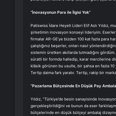
“İnovasyonun Para ile İlgisi Yok”
Patiswiss İdare Heyeti Lideri Elif Aslı Yıldız, 
şirketimin inovasyon konseyi lideriyim. Eserl
firmalar AR-GE’ye bizden 100 kat fazla para har
çalıştığınız beşerler, onları nasıl yönlendirdiğin
sistemin üretken akıllarda tutmadığını gördüm. 
süratli bir formda halledip, karar mercilerine di
klâsik görünen bu usulle, bir şahsa en fazla 10 
Tertip daima fark yaratır. Tertip, rakip bir mar
“Pazarlama Bütçesinde En Düşük Pay Ambala
Yıldız, “Türkiye’de besin sanayisinde inovasy
gerçekleştirildiğini ve bunun da eser farklılaş
bütçelerinde en düşük bütçeyi ambalaj dizaynın