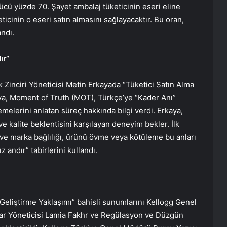
gücü yüzde 70. Şayet ambalaj tüketicinin eseri eline
icinin o eseri satın almasını sağlayacaktır. Bu oran,
andı.
ır”
Zinciri Yöneticisi Metin Erkayada “Tüketici Satın Alma
aya, Moment of Truth (MOT), Türkçe’ye “Kader Anı”
melerini anlatan süreç hakkında bilgi verdi. Erkaya,
ve kalite beklentisini karşılayan deneyim bekler. İlk
ün ve marka bağlılığı, ürünü övme veya kötüleme bu anları
ız andır” tabirlerini kullandı.
Geliştirme Yaklaşımı” bahisli sunumlarını Kellogg Genel
ar Yöneticisi Lamia Fakhr ve Regülasyon ve Düzgün