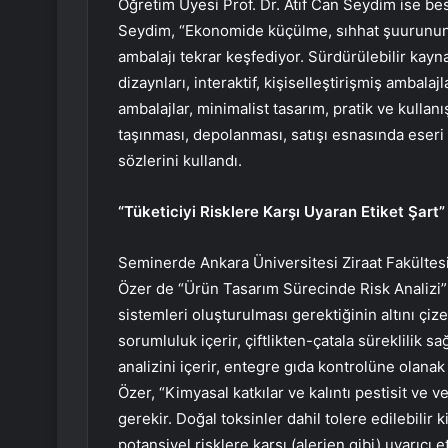
Öğretim Üyesi Prof. Dr. Atıf Can Seydim ise besi
Seydim, “Ekonomide küçülme, sıhhat şuurunun ar
ambalajı tekrar keşfediyor. Sürdürülebilir kayna
dizaynları, interaktif, kişiselleştirişmiş ambalajl
ambalajlar, minimalist tasarım, pratik ve kullanı
taşınması, depolanması, satışı esnasında eseri
sözlerini kullandı.
“Tüketiciyi Risklere Karşı Uyaran Etiket Şart”
Seminerde Ankara Üniversitesi Ziraat Fakültesi
Özer de “Ürün Tasarım Sürecinde Risk Analizi”
sistemleri oluşturulması gerektiğinin altını çiz
sorumluluk içerir, çiftlikten-çatala süreklilik sağ
analizini içerir, entegre gıda kontrolüne olanak
Özer, “Kimyasal katkılar ve kalıntı pestisit ve ve
gerekir. Doğal toksinler dahil tolere edilebilir
potansiyel risklere karşı (alerjen gibi) uyarıcı e