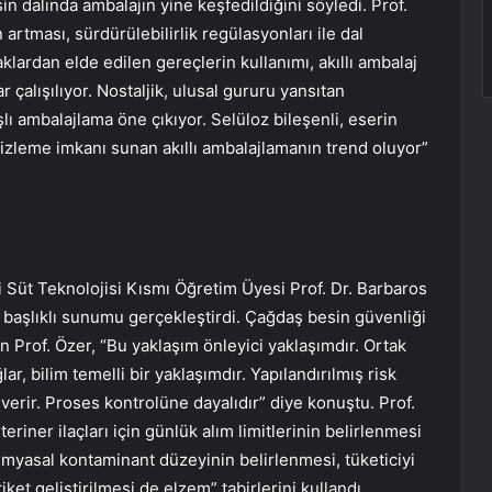
n dalında ambalajın yine keşfedildiğini söyledi. Prof.
tması, sürdürülebilirlik regülasyonları ile dal
klardan elde edilen gereçlerin kullanımı, akıllı ambalaj
ar çalışılıyor. Nostaljik, ulusal gururu yansıtan
şlı ambalajlama öne çıkıyor. Selüloz bileşenli, eserin
 izleme imkanı sunan akıllı ambalajlamanın trend oluyor”
 Süt Teknolojisi Kısmı Öğretim Üyesi Prof. Dr. Barbaros
 başlıklı sunumu gerçekleştirdi. Çağdaş besin güvenliği
en Prof. Özer, “Bu yaklaşım önleyici yaklaşımdır. Ortak
lar, bilim temelli bir yaklaşımdır. Yapılandırılmış risk
 verir. Proses kontrolüne dayalıdır” diye konuştu. Prof.
teriner ilaçları için günlük alım limitlerinin belirlenmesi
 kimyasal kontaminant düzeyinin belirlenmesi, tüketiciyi
tiket geliştirilmesi de elzem” tabirlerini kullandı.