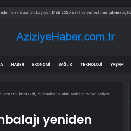
rü’de Huzurevi Projesine 192 Milyon TL Destek
FA
HABER
EKONOMI
SAĞLIK
TEKNOLOJI
YAŞAM
eşfetti, interaktif, minimalist ve akıllı ambalaj trendi geliyor
mbalajı yeniden