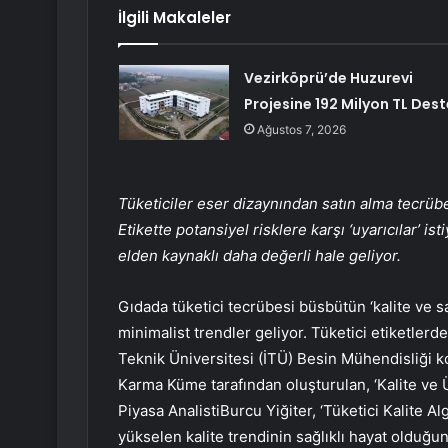
İlgili Makaleler
Vezirköprü’de Huzurevi
Projesine 192 Milyon TL Dest
Ağustos 7, 2026
Tüketiciler eser dizaynından satın alma tecrübe
Etikette potansiyel risklere karşı ‘uyarıcılar’ is
elden kaynaklı daha değerli hale geliyor.
Gıdada tüketici tecrübesi büsbütün ‘kalite ve sağ
minimalist trendler geliyor. Tüketici etiketlerde p
Teknik Üniversitesi (İTÜ) Besin Mühendisliği k
Karma Küme tarafından oluşturulan, ‘Kalite ve
Piyasa AnalistiBurcu Yiğiter, ‘Tüketici Kalite A
yükselen kalite trendinin sağlıklı hayat olduğunu