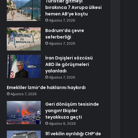
Turistler gitmeyi
bırakınca 7 Avrupa ülkesi
hemen AB’ye koştu
Ağustos 7, 2026
Bodrum’da çevre
seferberliği
Ağustos 7, 2026
İran Dışişleri sözcüsü
ABD ile görüşmeleri
yalanladı
Ağustos 7, 2026
Emekliler İzmir’de haklarını haykırdı
Ağustos 7, 2026
Geri dönüşüm tesisinde
yangın! Ekipler
teyakkuza geçti
Ağustos 6, 2026
91 vekilin ayrıldığı CHP’de