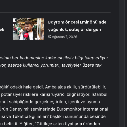
Bayram öncesi Eminönü’nde
ek
yoğunluk, satışlar durgun
Ağustos 7, 2026
sinin her kademesine kadar eksiksiz bilgi talep ediyor.
tiyor, eserde kullanıcı yorumları, tavsiyeler üzere tek
lık’ odaklı hale geldi. Ambalajda akıllı, sürdürülebilir,
otansiyel risklere karışı ‘uyarıcı bilgi’ istiyor. İstanbul
onut sahipliğinde gerçekleştirilen, içerik ve uyumu
 Ürün Deneyimi’ seminerinde Euromonitor International
lgısı ve Tüketici Eğilimleri’ başlıklı sunumunda besinde
 belirtti. Yiğiter, “Gittikçe artan fiyatlarla üründen