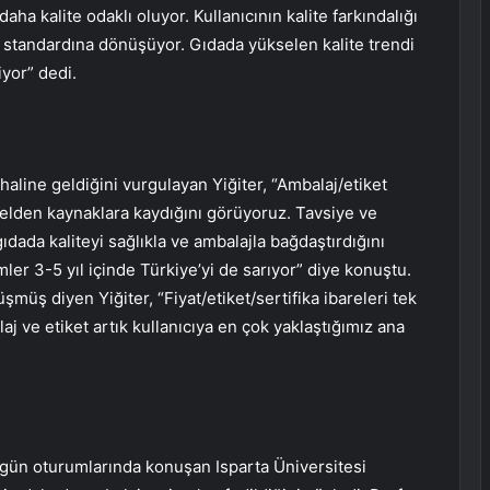
aha kalite odaklı oluyor. Kullanıcının kalite farkındalığı
tör standardına dönüşüyor. Gıdada yükselen kalite trendi
iyor” dedi.
haline geldiğini vurgulayan Yiğiter, “Ambalaj/etiket
ek elden kaynaklara kaydığını görüyoruz. Tavsiye ve
gıdada kaliteyi sağlıkla ve ambalajla bağdaştırdığını
ler 3-5 yıl içinde Türkiye’yi de sarıyor” diye konuştu.
üşmüş diyen Yiğiter, “Fiyat/etiket/sertifika ibareleri tek
j ve etiket artık kullanıcıya en çok yaklaştığımız ana
gün oturumlarında konuşan Isparta Üniversitesi