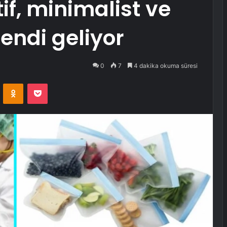
tif, minimalist ve
rendi geliyor
0
7
4 dakika okuma süresi
VKontakte
Odnoklassniki
Pocket