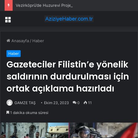
Vezirköprü’de Huzurevi Projesine 192 Milyon TL Destek
Menü
Anasayfa
/
Haber
Haber
Gazeteciler Filistin’e yönelik
saldırının durdurulması için
ortak açıklama hazırladı
GAMZE TAŞ
Ekim 23, 2023
0
11
1 dakika okuma süresi