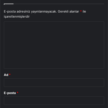
E-posta adresiniz yayınlanmayacak.
Gerekli alanlar
*
ile
işaretlenmişlerdir
Y
o
r
u
m
*
Ad
*
E-posta
*