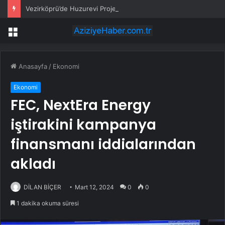
Vezirköprü’de Huzurevi Projesine 192 Milyon TL Destek
Menü
Anasayfa
/
Ekonomi
Ekonomi
FEC, NextEra Energy
iştirakini kampanya
finansmanı iddialarından
akladı
DİLAN BİÇER
Mart 12, 2024
0
0
1 dakika okuma süresi