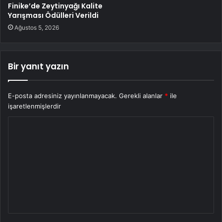
Finike’de Zeytinyağı Kalite
Yarışması Ödülleri Verildi
Ağustos 5, 2026
Bir yanıt yazın
E-posta adresiniz yayınlanmayacak.
Gerekli alanlar
*
ile
işaretlenmişlerdir
Y
o
r
u
m
*