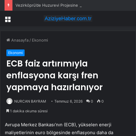
Vezirköprü’de Huzurevi Projesine 192 Milyon TL Destek
Menü
Anasayfa
/
Ekonomi
Ekonomi
ECB faiz artırımıyla
enflasyona karşı fren
yapmaya hazırlanıyor
NURCAN BAYRAM
Temmuz 6, 2026
0
0
1 dakika okuma süresi
Avrupa Merkez Bankası’nın (ECB), yükselen enerji
maliyetlerinin euro bölgesinde enflasyonu daha da