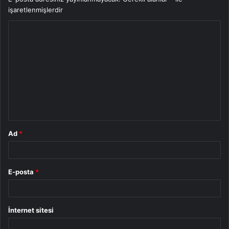
işaretlenmişlerdir
Y
o
r
u
m
*
Ad
*
E-posta
*
İnternet sitesi