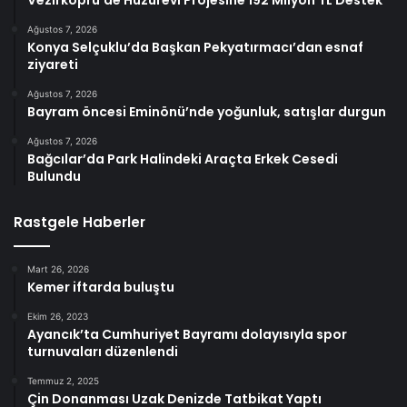
Vezirköprü’de Huzurevi Projesine 192 Milyon TL Destek
Ağustos 7, 2026
Konya Selçuklu’da Başkan Pekyatırmacı’dan esnaf
ziyareti
Ağustos 7, 2026
Bayram öncesi Eminönü’nde yoğunluk, satışlar durgun
Ağustos 7, 2026
Bağcılar’da Park Halindeki Araçta Erkek Cesedi
Bulundu
Rastgele Haberler
Mart 26, 2026
Kemer iftarda buluştu
Ekim 26, 2023
Ayancık’ta Cumhuriyet Bayramı dolayısıyla spor
turnuvaları düzenlendi
Temmuz 2, 2025
Çin Donanması Uzak Denizde Tatbikat Yaptı