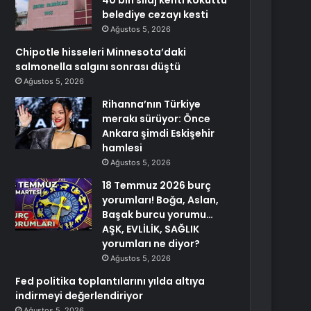
40 bin silaj kenti kokuttu
belediye cezayı kesti
Ağustos 5, 2026
Chipotle hisseleri Minnesota’daki
salmonella salgını sonrası düştü
Ağustos 5, 2026
Rihanna’nın Türkiye
merakı sürüyor: Önce
Ankara şimdi Eskişehir
hamlesi
Ağustos 5, 2026
18 Temmuz 2026 burç
yorumları! Boğa, Aslan,
Başak burcu yorumu…
AŞK, EVLİLİK, SAĞLIK
yorumları ne diyor?
Ağustos 5, 2026
Fed politika toplantılarını yılda altıya
indirmeyi değerlendiriyor
Ağustos 5, 2026