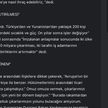
e’ye nasıl ihraç edebiliriz, “dedi.
ŞTİRİLMESİ”
dı. Türkiye’den ve Yunanistan’dan yaklaşık 200 kişi
rdeki sıcaklık ve güç. On yıllar sonra işler değişiyor”
i sonrasında “İmzalanan anlaşmalar sonucunda iki ülke
0 milyara çıkarılması, iki tarafın iş adamlarının
birliklerini artırmaktır” dedi.
DÖNEM”
 arasındaki ilişkilere dikkat çekerek, “Avrupa’nın bir
iye ile benzer. Hükümetlerimiz arasındaki ticari
uza çalışmalıyız.” Omuz omuza vermek, çıkarlarımızı
ız için yeni bir dönem başlıyor.” “Burada rakamlardan
uk çıkarlarımızın yolunu bulacağını anlıyorum.
lan Yunanistan Dışişleri Bakan Yardımcımıza teşekkür