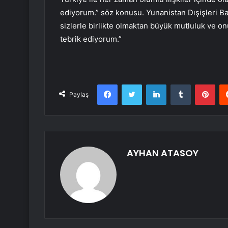
ediyorum.” söz konusu. Yunanistan Dışişleri B
sizlerle birlikte olmaktan büyük mutluluk ve o
tebrik ediyorum.”
Facebook
Twitter
LinkedIn
Tumblr
Pint
Paylaş
AYHAN ATASOY