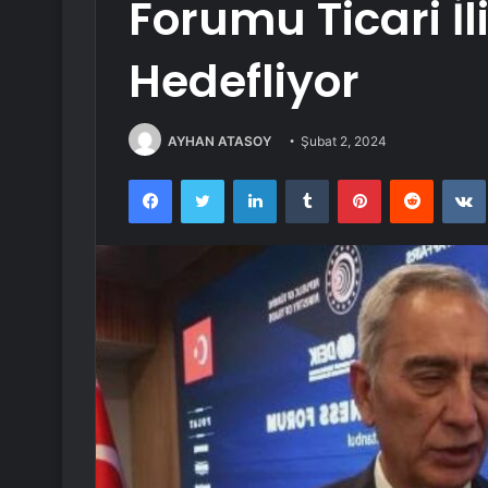
Forumu Ticari İli
Hedefliyor
AYHAN ATASOY
Şubat 2, 2024
Facebook
Twitter
LinkedIn
Tumblr
Pinterest
Reddit