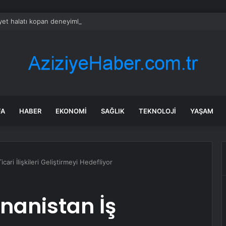
et halatı kopan deneyimli dağcı 12 metrelik uçuruma düştü
FA
HABER
EKONOMI
SAĞLIK
TEKNOLOJI
YAŞAM
ari İlişkileri Geliştirmeyi Hedefliyor
nanistan İş