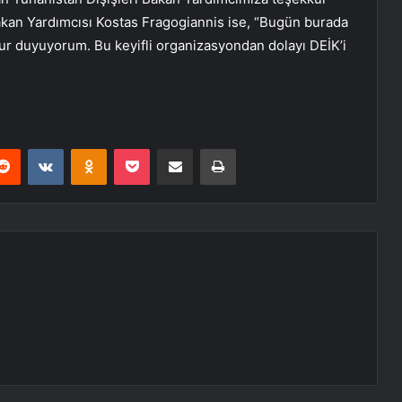
akan Yardımcısı Kostas Fragogiannis ise, “Bugün burada
nur duyuyorum. Bu keyifli organizasyondan dolayı DEİK’i
erest
Reddit
VKontakte
Odnoklassniki
Pocket
E-Posta ile paylaş
Yazdır