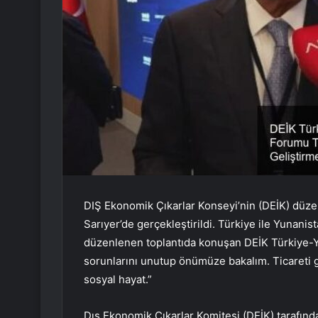
DIŞ Ekonomik Çıkarlar Konseyi’nin (DEİK) düzen
Sarıyer’de gerçekleştirildi. Türkiye ile Yunanista
düzenlenen toplantıda konuşan DEİK Türkiye-Y
sorunlarını unutup önümüze bakalım. Ticareti geli
sosyal hayat.”
Dış Ekonomik Çıkarlar Komitesi (DEİK) tarafından