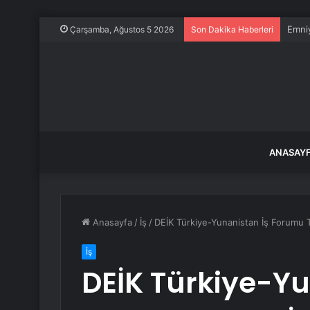
Emniy
Çarşamba, Ağustos 5 2026
Son Dakika Haberleri
ANASAY
Anasayfa
/
İş
/
DEİK Türkiye-Yunanistan İş Forumu Tic
İş
DEİK Türkiye-Yu