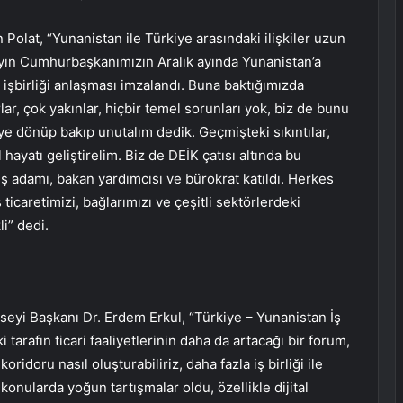
Polat, “Yunanistan ile Türkiye arasındaki ilişkiler uzun
Sayın Cumhurbaşkanımızın Aralık ayında Yunanistan’a
r işbirliği anlaşması imzalandı. Buna baktığımızda
rlar, çok yakınlar, hiçbir temel sorunları yok, biz de bunu
e dönüp bakıp unutalım dedik. Geçmişteki sıkıntılar,
al hayatı geliştirelim. Biz de DEİK çatısı altında bu
iş adamı, bakan yardımcısı ve bürokrat katıldı. Herkes
ş ticaretimizi, bağlarımızı ve çeşitli sektörlerdeki
i” dedi.
onseyi Başkanı Dr. Erdem Erkul, “Türkiye – Yunanistan İş
tarafın ticari faaliyetlerinin daha da artacağı bir forum,
oridoru nasıl oluşturabiliriz, daha fazla iş birliği ile
 konularda yoğun tartışmalar oldu, özellikle dijital