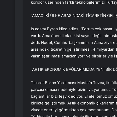
koridor üzerinden farklı teknolojilerimizi Türkiy
“AMAÇ İKİ ÜLKE ARASINDAKİ TİCARETİN GELİ
İş adamı Byron Nicoladies, “Forum çok başarılıy
vardı. Ama önemli olan kişi sayısı değil, atmosfe
dedi. Hedef, Cumhurbaşkanımızın Atina ziyaret
arasındaki ticaretin geliştirilmesi, 4 milyardan 1
yakınlaştırılması amaçlanıyor” ve birbirleriyle iş
“ARTIK EKONOMİK BAĞLARIMIZDA YENİ BİR 
Ticaret Bakan Yardımcısı Mustafa Tuzcu, iki ülke
parçası olması nedeniyle bizim vizyonumuz Türk
bağlantılar bizi teşvik ediyor. El ele, omuz om
birlikte geliştirmek. Artık ekonomik çıkarlarım
ziyade enerjiyi görmekten çok memnunum. Dostl
Türkiye ile her zaman olumlu ilişkiler içinde o