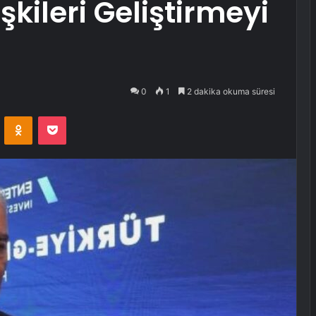
şkileri Geliştirmeyi
0
1
2 dakika okuma süresi
VKontakte
Odnoklassniki
Pocket