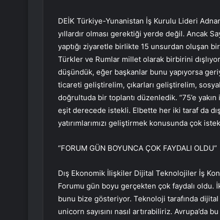
DEİK Türkiye-Yunanistan İş Kurulu Lideri Adnan 
yıllardır olması gerektiği yerde değil. Ancak 
yaptığı ziyaretle birlikte 15 unsurdan oluşan bi
Türkler ve Rumlar millet olarak birbirini dışlıyo
düşündük, eğer başkanlar bunu yapıyorsa geriy
ticareti geliştirelim, çıkarları geliştirelim, sosy
doğrultuda bir toplantı düzenledik. “75’e yakın 
eşit derecede istekli. Elbette her iki taraf da dı
yatırımlarımızı geliştirmek konusunda çok istekl
“FORUM GÜN BOYUNCA ÇOK FAYDALI OLDU”
Dış Ekonomik İlişkiler Dijital Teknolojiler İş K
Forumu gün boyu gerçekten çok faydalı oldu. İki 
bunu bize gösteriyor. Teknoloji tarafında dijital k
unicorn sayısını nasıl artırabiliriz. Avrupa’da bu