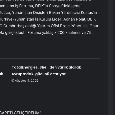
anistan İş Forumu, DEİK’in Sarıyer’deki genel
uzcu, Yunanistan Dışişleri Bakan Yardımcısı Kostas’ın
K Türkiye-Yunanistan İş Kurulu Lideri Adnan Polat, DEİK
, TC Cumhurbaşkanlığı Yatırım Ofisi Proje Yöneticisi Onur
yla gerçekleşti. Foruma yaklaşık 200 katılımcı ve 75
TotalEnergies, Shell’den varlık alarak
ak
Avrupa’daki gücünü artırıyor
Ağustos 4, 2026
CARETİ GELİŞTİRELİM”