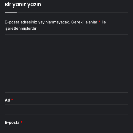
Bir yanıt yazın
E-posta adresiniz yayınlanmayacak.
Gerekli alanlar
*
ile
işaretlenmişlerdir
Y
o
r
u
m
*
Ad
*
E-posta
*