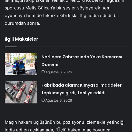
ilk maçta rakip takımın teknik direktörü Roberto Iniguez’in
sporcusu Melis Gülcan’a bir şeyler söyleyerek hem
oyuncuyu hem de teknik ekibi kışkırttığı iddia edildi. bir
durumdan sonra.
İlgili Makaleler
Narlıdere Zabıtasında Yaka Kamerası
Dönemi
Ağustos 6, 2026
Fabrikada alarm: Kimyasal maddeler
tepkimeye girdi, tahliye edildi
Ağustos 6, 2026
Maçın hakem üçlüsünün bu pozisyonu izlemekle yetindiği
iddia edilen açıklamada, “Üçlü hakem maç boyunca