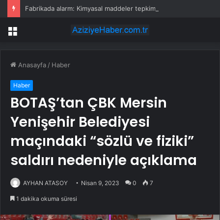
Fabrikada alarm: Kimyasal maddeler tepkimeye girdi, tahliye edildi
Menü
Anasayfa
/
Haber
Haber
BOTAŞ’tan ÇBK Mersin
Yenişehir Belediyesi
maçındaki “sözlü ve fiziki”
saldırı nedeniyle açıklama
AYHAN ATASOY
Nisan 9, 2023
0
7
1 dakika okuma süresi