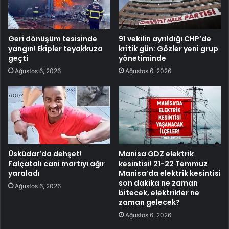
Geri dönüşüm tesisinde
91 vekilin ayrıldığı CHP’de
yangın! Ekipler teyakkuza
kritik gün: Gözler yeni grup
geçti
yönetiminde
Ağustos 6, 2026
Ağustos 6, 2026
Üsküdar’da dehşet!
Manisa GDZ elektrik
Falçatalı cani martıyı ağır
kesintisi! 21-22 Temmuz
yaraladı
Manisa’da elektrik kesintisi
son dakika ne zaman
Ağustos 6, 2026
bitecek, elektrikler ne
zaman gelecek?
Ağustos 6, 2026