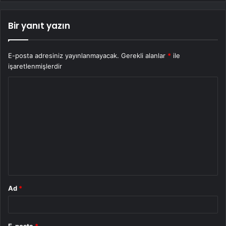
Bir yanıt yazın
E-posta adresiniz yayınlanmayacak.
Gerekli alanlar
*
ile
işaretlenmişlerdir
Y
o
r
u
m
*
Ad
*