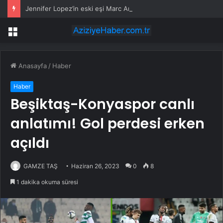
Jennifer Lopez’in eski eşi Marc Anthony, kendisinden 30 yaş küçük eşiyle ikinci çocuğunu kucağına aldı
Menü
Anasayfa
/
Haber
Haber
Beşiktaş-Konyaspor canlı
anlatımı! Gol perdesi erken
açıldı
GAMZE TAŞ
Haziran 26, 2023
0
8
1 dakika okuma süresi