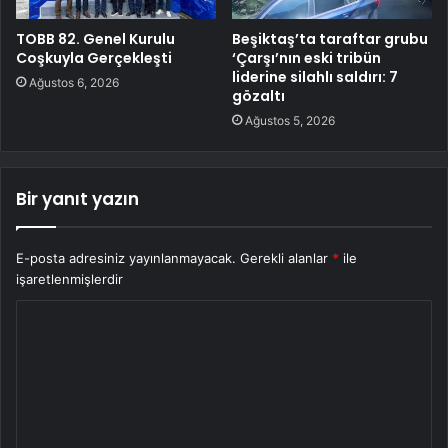
TOBB 82. Genel Kurulu
Beşiktaş’ta taraftar grubu
Coşkuyla Gerçekleşti
‘Çarşı’nın eski tribün
liderine silahlı saldırı: 7
Ağustos 6, 2026
gözaltı
Ağustos 5, 2026
Bir yanıt yazın
E-posta adresiniz yayınlanmayacak.
Gerekli alanlar
*
ile
işaretlenmişlerdir
Y
o
r
u
m