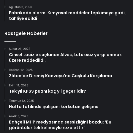
Ağustos 6, 2026
Fabrikada alarm: Kimyasal maddeler tepkimeye girdi,
tahliye edildi
Rastgele Haberler
Şubat 21, 2023
Cinsel tacizle suçlanan Alves, tutuksuz yargılanmak
üzere reddedildi.
Haziran 12, 2025
Zliten’de Direniş Konvoyu’na Coşkulu Karşılama
Ekim 11, 2025
Tek yıl KPSS puanı kaç yıl geçerlidir?
Temmuz 12, 2025
Hafta tatilinde çalışanı korkutan gelişme
Aralık 3, 2025
Bahçeli MHP medyasında sessizliğini bozdu: ‘Bu
görüntüler tek kelimeyle rezalettir’