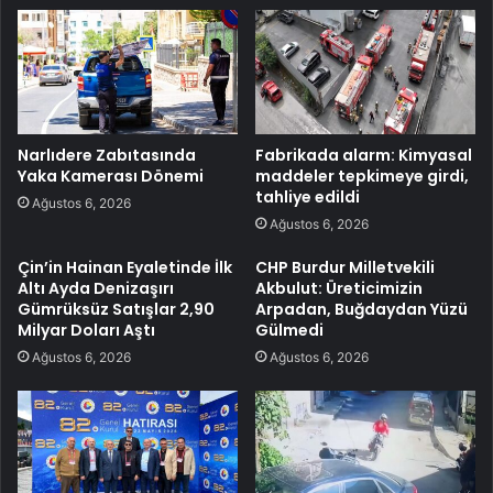
Narlıdere Zabıtasında
Fabrikada alarm: Kimyasal
Yaka Kamerası Dönemi
maddeler tepkimeye girdi,
tahliye edildi
Ağustos 6, 2026
Ağustos 6, 2026
Çin’in Hainan Eyaletinde İlk
CHP Burdur Milletvekili
Altı Ayda Denizaşırı
Akbulut: Üreticimizin
Gümrüksüz Satışlar 2,90
Arpadan, Buğdaydan Yüzü
Milyar Doları Aştı
Gülmedi
Ağustos 6, 2026
Ağustos 6, 2026