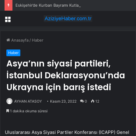
Eskişehir’de Kurban Bayramı Kutlaması
Menü
Anasayfa
/
Haber
Haber
Asya’nın siyasi partileri,
İstanbul Deklarasyonu’nda
Ukrayna için barış istedi
AYHAN ATASOY
Kasım 23, 2022
0
12
1 dakika okuma süresi
Uluslararası Asya Siyasi Partiler Konferansı (ICAPP) Genel