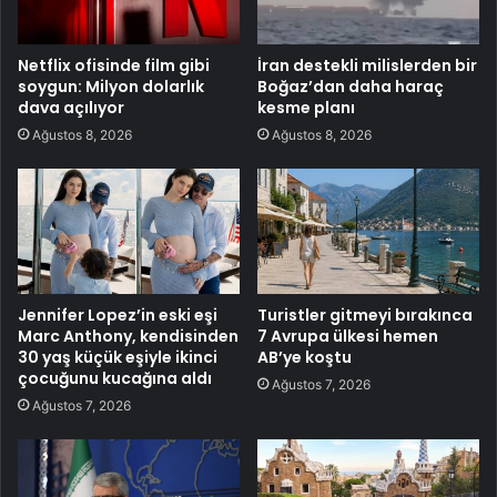
Netflix ofisinde film gibi
İran destekli milislerden bir
soygun: Milyon dolarlık
Boğaz’dan daha haraç
dava açılıyor
kesme planı
Ağustos 8, 2026
Ağustos 8, 2026
Jennifer Lopez’in eski eşi
Turistler gitmeyi bırakınca
Marc Anthony, kendisinden
7 Avrupa ülkesi hemen
30 yaş küçük eşiyle ikinci
AB’ye koştu
çocuğunu kucağına aldı
Ağustos 7, 2026
Ağustos 7, 2026