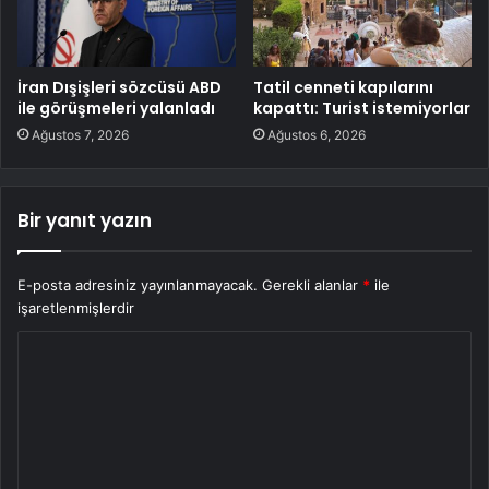
İran Dışişleri sözcüsü ABD
Tatil cenneti kapılarını
ile görüşmeleri yalanladı
kapattı: Turist istemiyorlar
Ağustos 7, 2026
Ağustos 6, 2026
Bir yanıt yazın
E-posta adresiniz yayınlanmayacak.
Gerekli alanlar
*
ile
işaretlenmişlerdir
Y
o
r
u
m