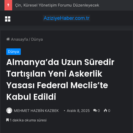
Çin, Küresel Yönetişim Forumu Düzenleyecek
Menü
Anasayfa
/
Dünya
Dünya
Almanya’da Uzun Süredir
Tartışılan Yeni Askerlik
Yasası Federal Meclis’te
Kabul Edildi
MEHMET HAZBİN KAZBEK
Aralık 8, 2025
0
0
1 dakika okuma süresi