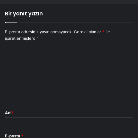
Bir yanıt yazın
E-posta adresiniz yayınlanmayacak.
Gerekli alanlar
*
ile
işaretlenmişlerdir
Y
o
r
u
m
*
Ad
*
E-posta
*