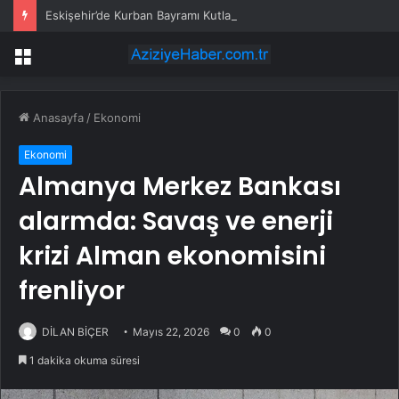
Eskişehir’de Kurban Bayramı Kutlaması
Menü
Anasayfa
/
Ekonomi
Ekonomi
Almanya Merkez Bankası
alarmda: Savaş ve enerji
krizi Alman ekonomisini
frenliyor
DİLAN BİÇER
Mayıs 22, 2026
0
0
1 dakika okuma süresi