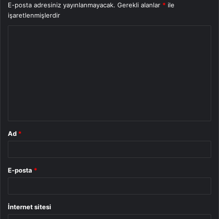
E-posta adresiniz yayınlanmayacak.
Gerekli alanlar
*
ile
işaretlenmişlerdir
Y
o
r
u
m
*
Ad
*
E-posta
*
İnternet sitesi