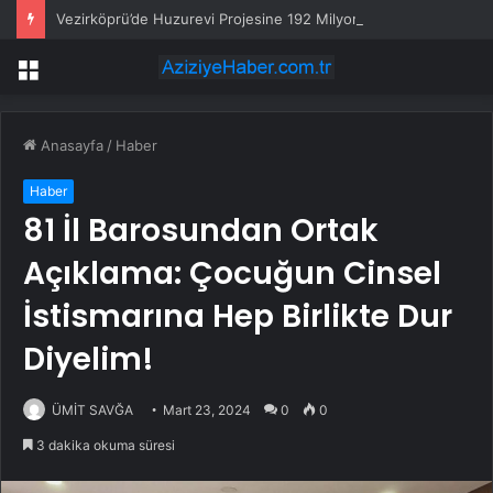
Vezirköprü’de Huzurevi Projesine 192 Milyon TL Destek
Menü
Anasayfa
/
Haber
Haber
81 İl Barosundan Ortak
Açıklama: Çocuğun Cinsel
İstismarına Hep Birlikte Dur
Diyelim!
ÜMİT SAVĞA
Mart 23, 2024
0
0
3 dakika okuma süresi