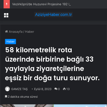
Vezirköprü’de Huzurevi Projesine 192 Milyon TL Destek
Menü
Anasayfa
/
Haber
Haber
58 kilometrelik rota
üzerinde birbirine bağlı 33
yaylayla ziyaretçilerine
eşsiz bir doğa turu sunuyor.
GAMZE TAŞ
Eylül 8, 2023
0
13
2 dakika okuma süresi