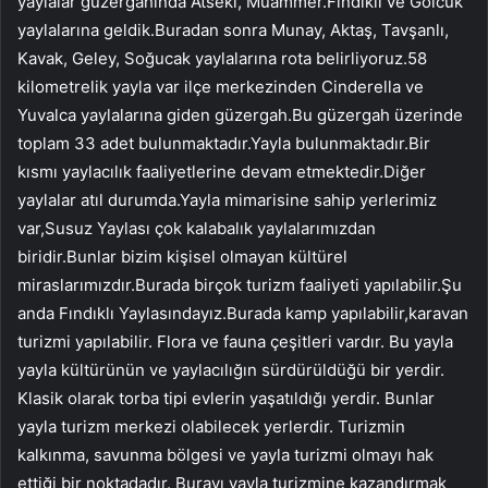
yaylalar güzergahında Atseki, Muammer.Fındıklı ve Gölcük
yaylalarına geldik.Buradan sonra Munay, Aktaş, Tavşanlı,
Kavak, Geley, Soğucak yaylalarına rota belirliyoruz.58
kilometrelik yayla var ilçe merkezinden Cinderella ve
Yuvalca yaylalarına giden güzergah.Bu güzergah üzerinde
toplam 33 adet bulunmaktadır.Yayla bulunmaktadır.Bir
kısmı yaylacılık faaliyetlerine devam etmektedir.Diğer
yaylalar atıl durumda.Yayla mimarisine sahip yerlerimiz
var,Susuz Yaylası çok kalabalık yaylalarımızdan
biridir.Bunlar bizim kişisel olmayan kültürel
miraslarımızdır.Burada birçok turizm faaliyeti yapılabilir.Şu
anda Fındıklı Yaylasındayız.Burada kamp yapılabilir,karavan
turizmi yapılabilir. Flora ve fauna çeşitleri vardır. Bu yayla
yayla kültürünün ve yaylacılığın sürdürüldüğü bir yerdir.
Klasik olarak torba tipi evlerin yaşatıldığı yerdir. Bunlar
yayla turizm merkezi olabilecek yerlerdir. Turizmin
kalkınma, savunma bölgesi ve yayla turizmi olmayı hak
ettiği bir noktadadır. Burayı yayla turizmine kazandırmak