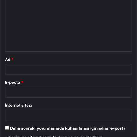
o
r
u
m
*
Ad
*
E-posta
*
İnternet sitesi
Daha sonraki yorumlarımda kullanılması için adım, e-posta